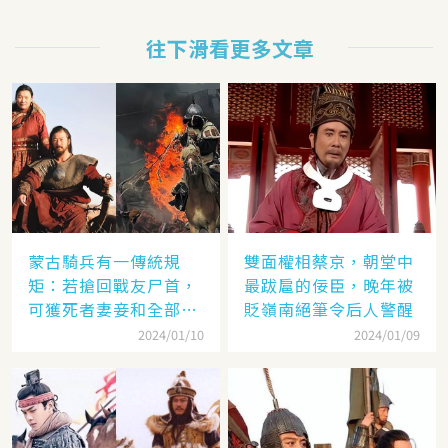
往下滑看更多文章
蒙古騎兵有一傳統規
雙面權相蔡京，朝堂中
矩：若搶回戰友尸首，
最跋扈的佞臣，晚年被
可獲死者妻妾和全部牲
貶嶺南絕筆令后人警醒
畜
2024/01/10
2024/01/09