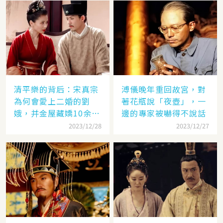
清平樂的背后：宋真宗
溥儀晚年重回故宮，對
為何會愛上二婚的劉
著花瓶說「夜壺」，一
娥，并金屋藏嬌10余
邊的專家被嚇得不說話
年？
2023/12/28
2023/12/27