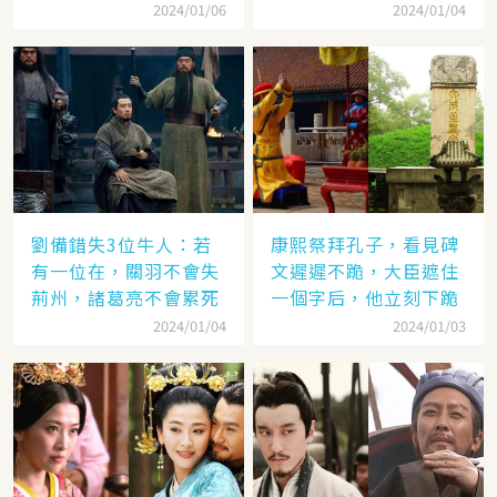
2024/01/06
2024/01/04
劉備錯失3位牛人：若
康熙祭拜孔子，看見碑
有一位在，關羽不會失
文遲遲不跪，大臣遮住
荊州，諸葛亮不會累死
一個字后，他立刻下跪
2024/01/04
2024/01/03