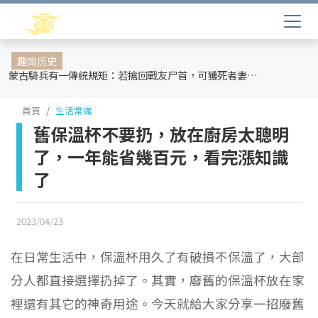
趣闻历史
蒙古騎兵有一傳統規矩：若搶回戰友尸首，可獲死者妻妾和全部牲畜
首頁
生活常識
舊保溫杯不要扔，放在廚房太聰明
了，一年能省幾百元，看完漲知識
了
2023/04/23
在日常生活中，保溫杯用久了有破損不保溫了，大部
分人都直接選擇扔掉了。其實，廢舊的保溫杯放在家
裡還有其它的神奇用途。今天就給大家分享一招廢舊