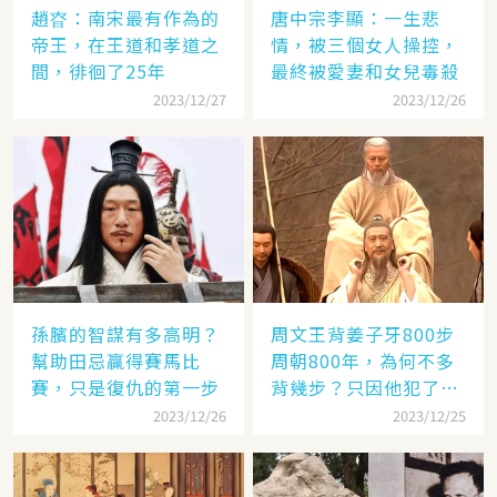
趙昚：南宋最有作為的
唐中宗李顯：一生悲
帝王，在王道和孝道之
情，被三個女人操控，
間，徘徊了25年
最終被愛妻和女兒毒殺
2023/12/27
2023/12/26
孫臏的智謀有多高明？
周文王背姜子牙800步
幫助田忌贏得賽馬比
周朝800年，為何不多
賽，只是復仇的第一步
背幾步？只因他犯了個
錯
2023/12/26
2023/12/25