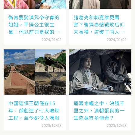
衛青要娶漢武帝守寡的
諸葛亮和郭嘉誰更厲
姐姐，平陽公主很生
害？曹操赤壁戰敗后仰
氣：他以前只是我的奴
天長嘆，道破了兩人高
隸
低
2024/01/02
2024/01/02
中國這個王朝僅存15
運籌帷幄之中，決勝千
年，卻創造了七大曠世
里之外，漢朝張良的一
工程，至今都令人嘆服
生究竟有多傳奇？
2023/12/28
2023/12/28