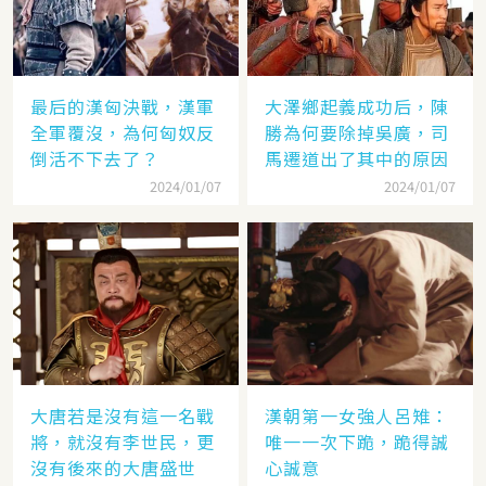
最后的漢匈決戰，漢軍
大澤鄉起義成功后，陳
全軍覆沒，為何匈奴反
勝為何要除掉吳廣，司
倒活不下去了？
馬遷道出了其中的原因
2024/01/07
2024/01/07
大唐若是沒有這一名戰
漢朝第一女強人呂雉：
將，就沒有李世民，更
唯一一次下跪，跪得誠
沒有後來的大唐盛世
心誠意