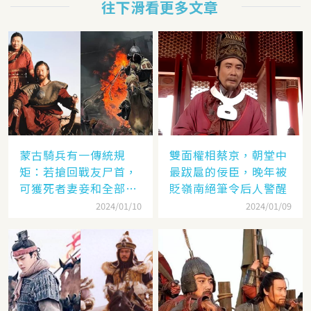
往下滑看更多文章
蒙古騎兵有一傳統規
雙面權相蔡京，朝堂中
矩：若搶回戰友尸首，
最跋扈的佞臣，晚年被
可獲死者妻妾和全部牲
貶嶺南絕筆令后人警醒
畜
2024/01/10
2024/01/09