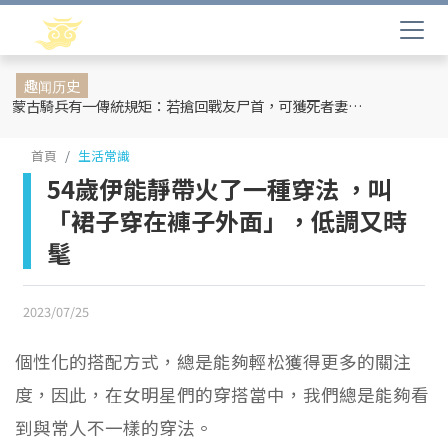
趣闻历史
蒙古騎兵有一傳統規矩：若搶回戰友尸首，可獲死者妻妾和全部牲畜
首頁
生活常識
54歲伊能靜帶火了一種穿法 ，叫
「裙子穿在褲子外面」，低調又時
髦
2023/07/25
個性化的搭配方式，總是能夠輕松獲得更多的關注
度，因此，在女明星們的穿搭當中，我們總是能夠看
到與常人不一樣的穿法。