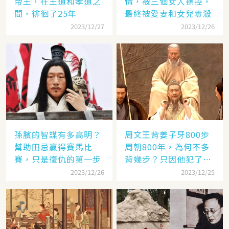
帝王，在王道和孝道之
情，被三個女人操控，
間，徘徊了25年
最終被愛妻和女兒毒殺
2023/12/27
2023/12/26
孫臏的智謀有多高明？
周文王背姜子牙800步
幫助田忌贏得賽馬比
周朝800年，為何不多
賽，只是復仇的第一步
背幾步？只因他犯了個
錯
2023/12/26
2023/12/25