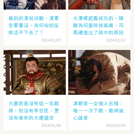
最后的漢匈決戰，漢軍
大澤鄉起義成功后，陳
全軍覆沒，為何匈奴反
勝為何要除掉吳廣，司
倒活不下去了？
馬遷道出了其中的原因
2024/01/07
2024/01/07
大唐若是沒有這一名戰
漢朝第一女強人呂雉：
將，就沒有李世民，更
唯一一次下跪，跪得誠
沒有後來的大唐盛世
心誠意
2024/01/06
2024/01/04