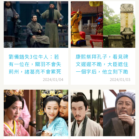
劉備錯失3位牛人：若
康熙祭拜孔子，看見碑
有一位在，關羽不會失
文遲遲不跪，大臣遮住
荊州，諸葛亮不會累死
一個字后，他立刻下跪
2024/01/04
2024/01/03