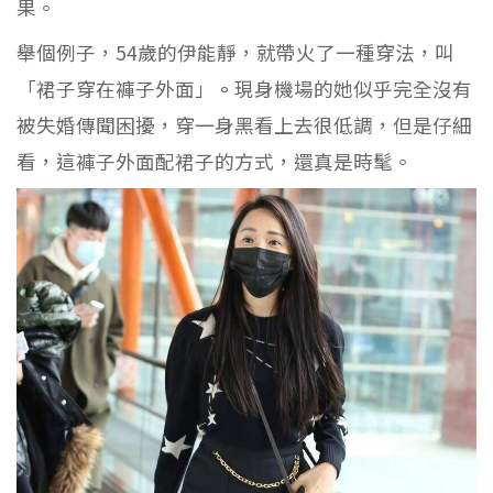
果。
舉個例子，54歲的伊能靜，就帶火了一種穿法，叫
「裙子穿在褲子外面」
。
現身機場的她似乎完全沒有
被失婚傳聞困擾，穿一身黑看上去很低調，但是仔細
看，這褲子外面配裙子的方式，還真是時髦。