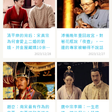
清平樂的背后：宋真宗
溥儀晚年重回故宮，對
為何會愛上二婚的劉
著花瓶說「夜壺」，一
娥，并金屋藏嬌10余
邊的專家被嚇得不說話
年？
2023/12/28
2023/12/27
趙昚：南宋最有作為的
唐中宗李顯：一生悲