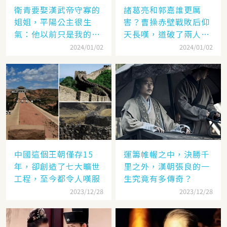
衛青要娶漢武帝守寡的
諸葛亮和郭嘉誰更厲
姐姐，平陽公主很生
害？曹操赤壁戰敗后仰
氣：他以前只是我的奴
天長嘆，道破了兩人高
隸
低
2024/01/02
2024/01/02
中國這個王朝僅存15
運籌帷幄之中，決勝千
年，卻創造了七大曠世
里之外，漢朝張良的一
工程，至今都令人嘆服
生究竟有多傳奇？
2023/12/28
2023/12/28