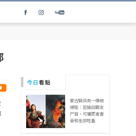
都
今日
看點
蒙古騎兵有一傳統
覺
規矩：若搶回戰友
困
尸首，可獲死者妻
妾和全部牲畜