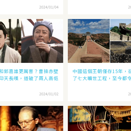
2024/01/04
2
和郭嘉誰更厲害？曹操赤壁
中國這個王朝僅存15年，
仰天長嘆，道破了兩人高低
了七大曠世工程，至今都
2024/01/02
2