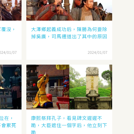
軍覆沒，
大澤鄉起義成功后，陳勝為何要除
？
掉吳廣，司馬遷道出了其中的原因
024/01/07
2024/01/07
位在，
康熙祭拜孔子，看見碑文遲遲不
不會累死
跪，大臣遮住一個字后，他立刻下
跪