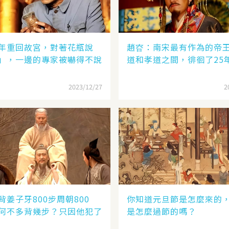
年重回故宮，對著花瓶說
趙昚：南宋最有作為的帝
」，一邊的專家被嚇得不說
道和孝道之間，徘徊了25
2023/12/27
2
背姜子牙800步周朝800
你知道元旦節是怎麼來的
何不多背幾步？只因他犯了
是怎麼過節的嗎？