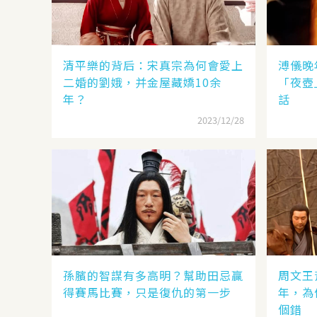
清平樂的背后：宋真宗為何會愛上
溥儀晚
二婚的劉娥，并金屋藏嬌10余
「夜壺
年？
話
2023/12/28
孫臏的智謀有多高明？幫助田忌贏
周文王
得賽馬比賽，只是復仇的第一步
年，為
個錯