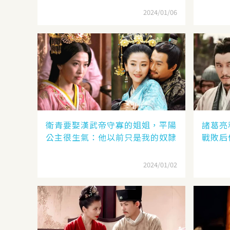
2024/01/06
衛青要娶漢武帝守寡的姐姐，平陽
諸葛亮
公主很生氣：他以前只是我的奴隸
戰敗后
2024/01/02