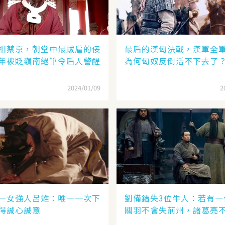
相蔡京，朝堂中最跋扈的佞
最后的漢匈決戰，漢軍全
年被貶嶺南絕筆令后人警醒
為何匈奴反倒活不下去了
2024/01/09
2
一女強人呂雉：唯一一次下
劉備錯失3位牛人：若有一
得誠心誠意
關羽不會失荊州，諸葛亮