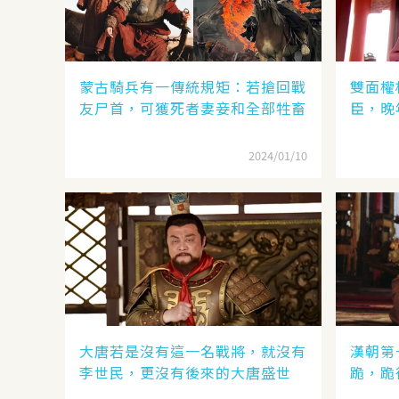
蒙古騎兵有一傳統規矩：若搶回戰
雙面權
友尸首，可獲死者妻妾和全部牲畜
臣，晚
2024/01/10
大唐若是沒有這一名戰將，就沒有
漢朝第
李世民，更沒有後來的大唐盛世
跪，跪