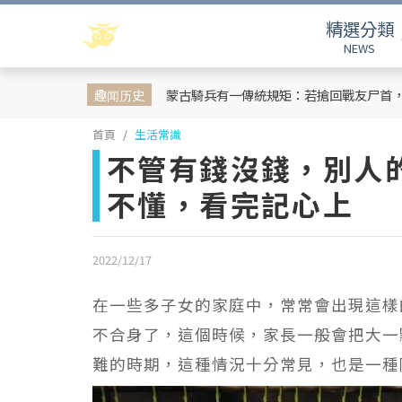
精選分類
NEWS
趣闻历史
蒙古騎兵有一傳統規矩：若搶回戰友尸首
首頁
生活常識
不管有錢沒錢，別人
不懂，看完記心上
2022/12/17
在一些多子女的家庭中，常常會出現這樣
不合身了，這個時候，家長一般會把大一
難的時期，這種情況十分常見，也是一種