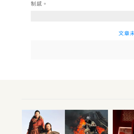
制感。
文章