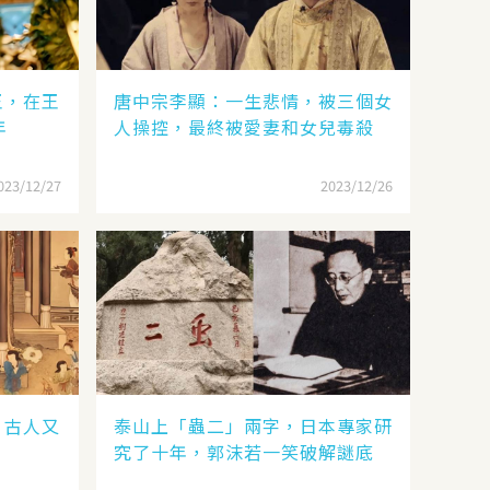
王，在王
唐中宗李顯：一生悲情，被三個女
年
人操控，最終被愛妻和女兒毒殺
023/12/27
2023/12/26
，古人又
泰山上「蟲二」兩字，日本專家研
究了十年，郭沫若一笑破解謎底