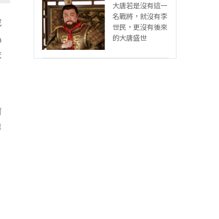
大唐若是沒有這一
名戰將，就沒有李
成
世民，更沒有後來
為
的大唐盛世
衣
濟
畢