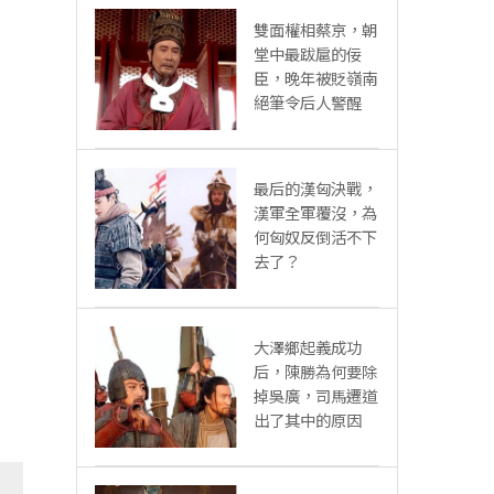
雙面權相蔡京，朝
堂中最跋扈的佞
臣，晚年被貶嶺南
絕筆令后人警醒
最后的漢匈決戰，
漢軍全軍覆沒，為
何匈奴反倒活不下
去了？
大澤鄉起義成功
后，陳勝為何要除
掉吳廣，司馬遷道
出了其中的原因