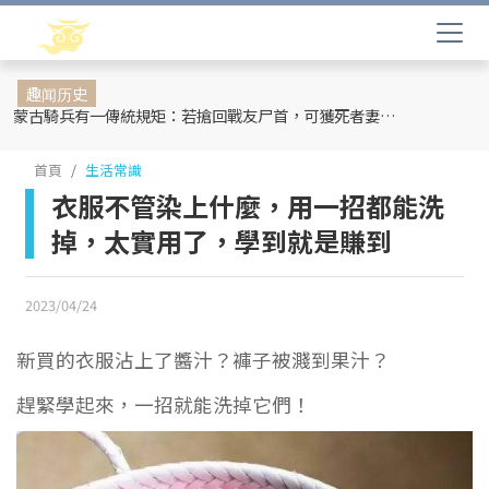
趣闻历史
蒙古騎兵有一傳統規矩：若搶回戰友尸首，可獲死者妻妾和全部牲畜
首頁
生活常識
衣服不管染上什麼，用一招都能洗
掉，太實用了，學到就是賺到
2023/04/24
新買的衣服沾上了醬汁？褲子被濺到果汁？
趕緊學起來，一招就能洗掉它們！