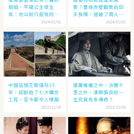
姐姐，平陽公主很生
害？曹操赤壁戰敗后仰
氣：他以前只是我的奴
天長嘆，道破了兩人高
隸
低
2024/01/02
2024/01/02
中國這個王朝僅存15
運籌帷幄之中，決勝千
年，卻創造了七大曠世
里之外，漢朝張良的一
工程，至今都令人嘆服
生究竟有多傳奇？
2023/12/28
2023/12/28