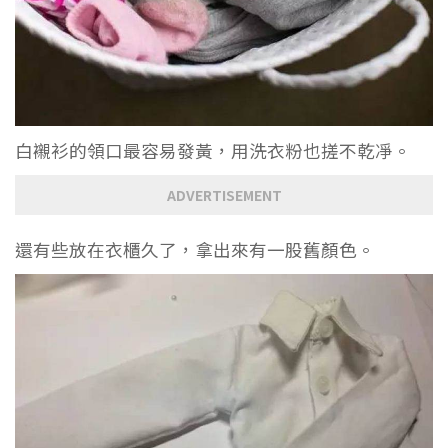
白襯衫的領口最容易發黃，用洗衣粉也搓不乾凈。
ADVERTISEMENT
還有些放在衣櫃久了，拿出來有一股舊顏色。