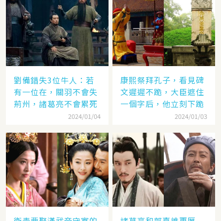
劉備錯失3位牛人：若
康熙祭拜孔子，看見碑
有一位在，關羽不會失
文遲遲不跪，大臣遮住
荊州，諸葛亮不會累死
一個字后，他立刻下跪
2024/01/04
2024/01/03
衛青要娶漢武帝守寡的
諸葛亮和郭嘉誰更厲