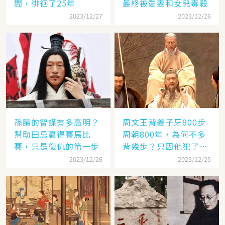
間，徘徊了25年
最終被愛妻和女兒毒殺
2023/12/27
2023/12/26
孫臏的智謀有多高明？
周文王背姜子牙800步
幫助田忌贏得賽馬比
周朝800年，為何不多
賽，只是復仇的第一步
背幾步？只因他犯了個
錯
2023/12/26
2023/12/25