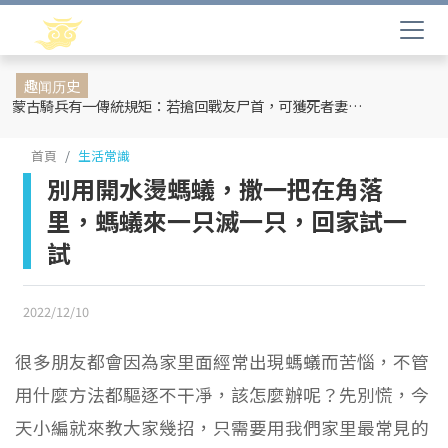
趣闻历史
蒙古騎兵有一傳統規矩：若搶回戰友尸首，可獲死者妻妾和全部牲畜
首頁
生活常識
別用開水燙螞蟻，撒一把在角落
里，螞蟻來一只滅一只，回家試一
試
2022/12/10
很多朋友都會因為家里面經常出現螞蟻而苦惱，不管
用什麼方法都驅逐不干凈，該怎麼辦呢？先別慌，今
天小編就來教大家幾招，只需要用我們家里最常見的