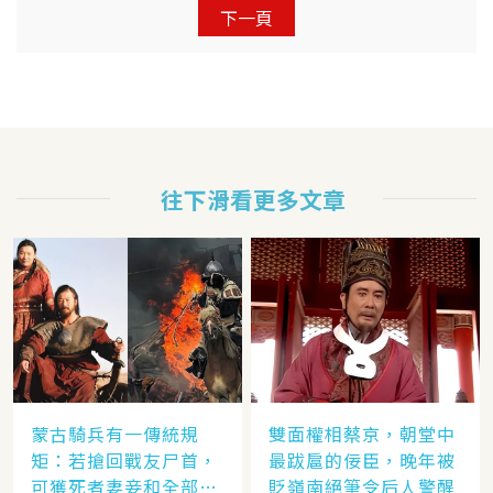
下一頁
往下滑看更多文章
蒙古騎兵有一傳統規
雙面權相蔡京，朝堂中
矩：若搶回戰友尸首，
最跋扈的佞臣，晚年被
可獲死者妻妾和全部牲
貶嶺南絕筆令后人警醒