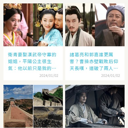
衛青要娶漢武帝守寡的
諸葛亮和郭嘉誰更厲
姐姐，平陽公主很生
害？曹操赤壁戰敗后仰
氣：他以前只是我的奴
天長嘆，道破了兩人高
隸
低
2024/01/02
2024/01/02