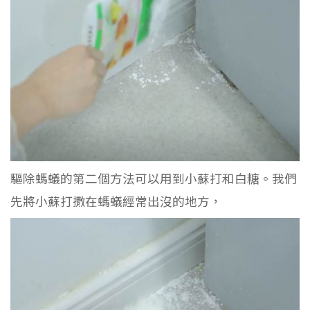
驅除螞蟻的第二個方法可以用到小蘇打和白糖。我們
先將小蘇打撒在螞蟻經常出沒的地方，