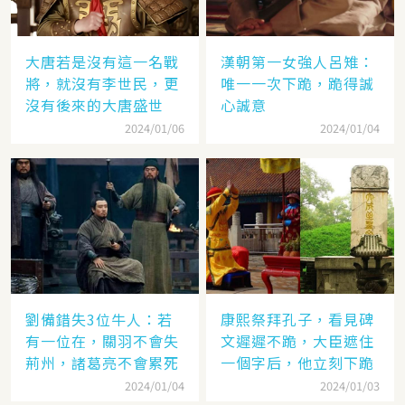
大唐若是沒有這一名戰
漢朝第一女強人呂雉：
將，就沒有李世民，更
唯一一次下跪，跪得誠
沒有後來的大唐盛世
心誠意
2024/01/06
2024/01/04
劉備錯失3位牛人：若
康熙祭拜孔子，看見碑
有一位在，關羽不會失
文遲遲不跪，大臣遮住
荊州，諸葛亮不會累死
一個字后，他立刻下跪
2024/01/04
2024/01/03