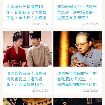
中國這個王朝僅存15
運籌帷幄之中，決勝千
年，卻創造了七大曠世
里之外，漢朝張良的一
工程，至今都令人嘆服
生究竟有多傳奇？
2023/12/28
2023/12/28
清平樂的背后：宋真宗
溥儀晚年重回故宮，對
為何會愛上二婚的劉
著花瓶說「夜壺」，一
娥，并金屋藏嬌10余
邊的專家被嚇得不說話
年？
2023/12/28
2023/12/27