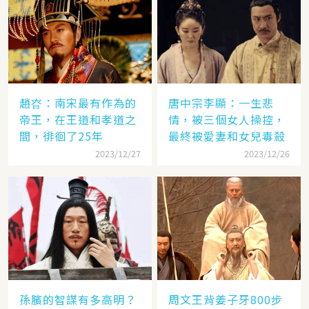
趙昚：南宋最有作為的
唐中宗李顯：一生悲
帝王，在王道和孝道之
情，被三個女人操控，
間，徘徊了25年
最終被愛妻和女兒毒殺
2023/12/27
2023/12/26
孫臏的智謀有多高明？
周文王背姜子牙800步