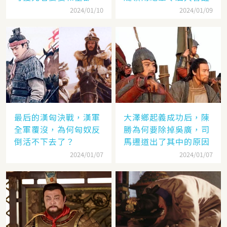
畜
2024/01/10
2024/01/09
最后的漢匈決戰，漢軍
大澤鄉起義成功后，陳
全軍覆沒，為何匈奴反
勝為何要除掉吳廣，司
倒活不下去了？
馬遷道出了其中的原因
2024/01/07
2024/01/07