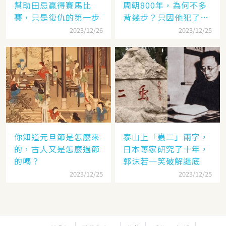
幫助田忌贏得賽馬比
周朝800年，為何不多
賽，只是復仇的第一步
背幾步？只因他犯了個
錯
2023/12/26
2023/12/25
你知道元旦節是怎麼來
泰山上「蟲二」兩字，
的，古人又是怎麼過節
日本專家研究了十年，
的嗎？
郭沫若一笑破解謎底
2023/12/25
2023/12/25