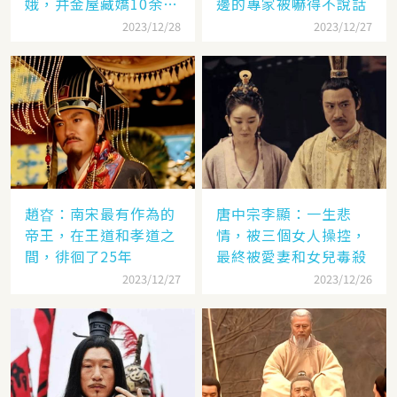
娥，并金屋藏嬌10余
邊的專家被嚇得不說話
年？
2023/12/28
2023/12/27
趙昚：南宋最有作為的
唐中宗李顯：一生悲
帝王，在王道和孝道之
情，被三個女人操控，
間，徘徊了25年
最終被愛妻和女兒毒殺
2023/12/27
2023/12/26