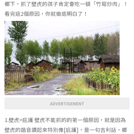
鄉下，抓了壁虎的孩子肯定會吃一頓「竹筍炒肉」！
看完這2個原因，你就徹底明白了！
ADVERTISEMENT
1.壁虎=庇護 壁虎不能抓的的第一個原因，就是因為
壁虎的諧音讀起來特別像[庇護]，是一句吉利話，鄉