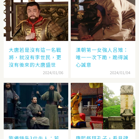
大唐若是沒有這一名戰
漢朝第一女強人呂雉：
將，就沒有李世民，更
唯一一次下跪，跪得誠
沒有後來的大唐盛世
心誠意
2024/01/06
2024/01/04
劉備錯失3位牛人：若
康熙祭拜孔子，看見碑