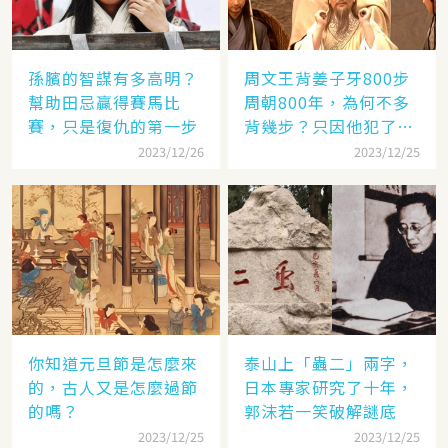
孫臏的智謀有多高明？
周文王背姜子牙800步
幫助田忌贏得賽馬比
周朝800年，為何不多
賽，只是復仇的第一步
背幾步？只因他犯了個
錯
2023/12/26
2023/12/25
你知道元旦節是怎麼來
泰山上「蟲二」兩字，
的，古人又是怎麼過節
日本專家研究了十年，
的嗎？
郭沫若一笑破解謎底
2023/12/25
2023/12/25