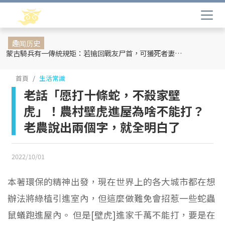
趣闻历史
蒙古騎兵有一傳統規矩：若搶回戰友尸首，可獲死者妻妾和全部牲畜
首頁
生活常識
老話「愿打十條蛇，不殺家壁
虎」！農村壁虎進屋為啥不能打？
老農說出兩個字，就全明白了
2022/10/01
本著環保的精神出發，現在世界上的各大城市都在想
辦法將綠植引進室內，但這麼做難免會招惹一些蛇蟲
鼠蟻跑進屋內。 但是[壁虎]進家千萬不能打，要是在