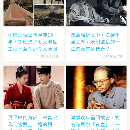
中國這個王朝僅存15
運籌帷幄之中，決勝千
年，卻創造了七大曠世
里之外，漢朝張良的一
工程，至今都令人嘆服
生究竟有多傳奇？
2023/12/28
2023/12/28
清平樂的背后：宋真宗
溥儀晚年重回故宮，對
為何會愛上二婚的劉
著花瓶說「夜壺」，一