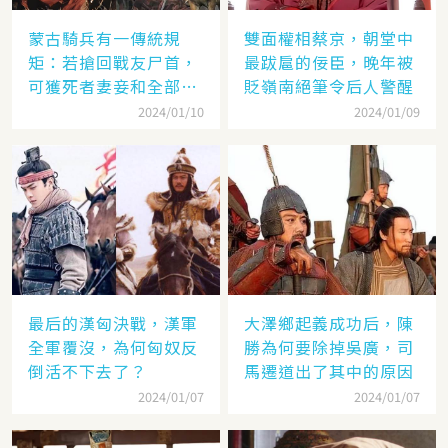
蒙古騎兵有一傳統規
雙面權相蔡京，朝堂中
矩：若搶回戰友尸首，
最跋扈的佞臣，晚年被
可獲死者妻妾和全部牲
貶嶺南絕筆令后人警醒
畜
2024/01/10
2024/01/09
最后的漢匈決戰，漢軍
大澤鄉起義成功后，陳
全軍覆沒，為何匈奴反
勝為何要除掉吳廣，司
倒活不下去了？
馬遷道出了其中的原因
2024/01/07
2024/01/07