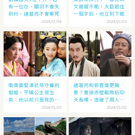
有一位在，關羽不會失
文遲遲不跪，大臣遮住
荊州，諸葛亮不會累死
一個字后，他立刻下跪
2024/01/04
2024/01/03
衛青要娶漢武帝守寡的
諸葛亮和郭嘉誰更厲
姐姐，平陽公主很生
害？曹操赤壁戰敗后仰
氣：他以前只是我的奴
天長嘆，道破了兩人高
隸
低
2024/01/02
2024/01/02