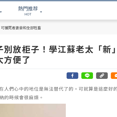
熱門推荐
HOT
，可獲死者妻妾和全部牲畜
子別放柜子！學江蘇老太「新
太方便了
在人們心中的地位是無法替代了的。可就算是這麼好
納的時候會很麻煩。