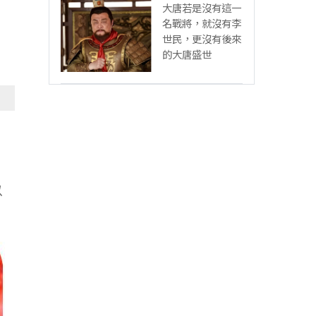
大唐若是沒有這一
名戰將，就沒有李
世民，更沒有後來
的大唐盛世
，
以