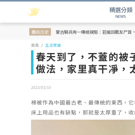
精選分類
NEWS
趣闻历史
蒙古騎兵有一傳統規矩：若搶回戰友尸首
首頁
生活常識
春天到了，不蓋的被
做法，家里真干凈，
2023/03/10
棉被作為中國最古老、最傳統的東西，它
床上用品也有缺點，那就是太厚重了，收