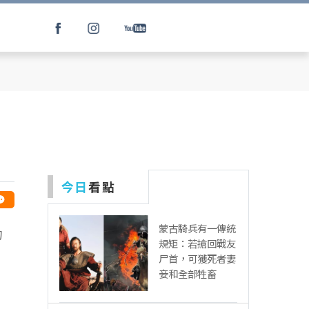
」
今日
看點
蒙古騎兵有一傳統
的
規矩：若搶回戰友
尸首，可獲死者妻
妾和全部牲畜