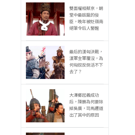
雙面權相蔡京，朝
堂中最跋扈的佞
臣，晚年被貶嶺南
絕筆令后人警醒
最后的漢匈決戰，
漢軍全軍覆沒，為
何匈奴反倒活不下
去了？
大澤鄉起義成功
后，陳勝為何要除
掉吳廣，司馬遷道
出了其中的原因