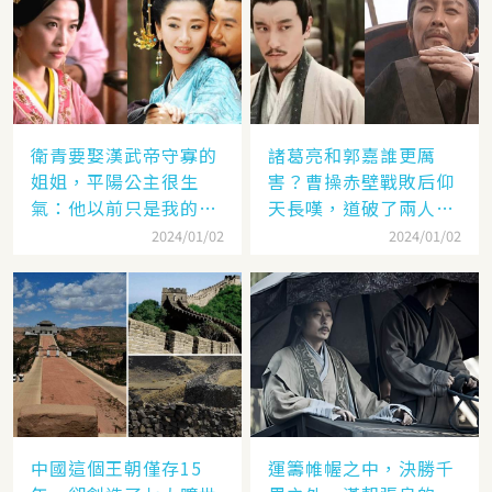
衛青要娶漢武帝守寡的
諸葛亮和郭嘉誰更厲
姐姐，平陽公主很生
害？曹操赤壁戰敗后仰
氣：他以前只是我的奴
天長嘆，道破了兩人高
隸
低
2024/01/02
2024/01/02
中國這個王朝僅存15
運籌帷幄之中，決勝千