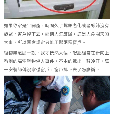
如果你家是平開窗，時間久了螺絲老化或者螺絲沒有
旋緊，窗戶掉下去，砸到人怎麼辦，這是人命關天的
大事，所以國家規定只能用那兩種窗戶。
經物業這麼一說，我才恍然大悟，想起經常在新聞上
看到的高空墜物傷人事件，不由的驚出一聲冷汗，萬
一安裝師傅沒拿穩窗戶，窗戶掉下去了怎麼辦。