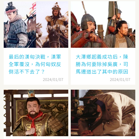
最后的漢匈決戰，漢軍
大澤鄉起義成功后，陳
全軍覆沒，為何匈奴反
勝為何要除掉吳廣，司
倒活不下去了？
馬遷道出了其中的原因
2024/01/07
2024/01/07