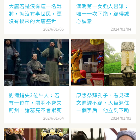
大唐若是沒有這一名戰
漢朝第一女強人呂雉：
將，就沒有李世民，更
唯一一次下跪，跪得誠
沒有後來的大唐盛世
心誠意
2024/01/06
2024/01/04
劉備錯失3位牛人：若
康熙祭拜孔子，看見碑
有一位在，關羽不會失
文遲遲不跪，大臣遮住
荊州，諸葛亮不會累死
一個字后，他立刻下跪
2024/01/04
2024/01/03