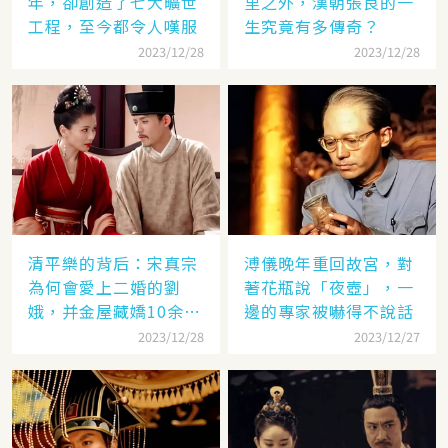
年，卻創造了七大曠世
里之外，漢朝張良的一
工程，至今都令人嘆服
生究竟有多傳奇？
2023/12/28
2023/12/28
清平樂的背后：宋真宗
溥儀晚年重回故宮，對
為何會愛上二婚的劉
著花瓶說「夜壺」，一
娥，并金屋藏嬌10余
邊的專家被嚇得不說話
年？
2023/12/28
2023/12/27