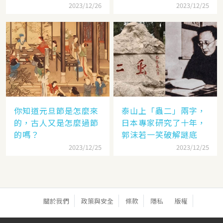
錯
2023/12/26
2023/12/25
你知道元旦節是怎麼來
泰山上「蟲二」兩字，
的，古人又是怎麼過節
日本專家研究了十年，
的嗎？
郭沫若一笑破解謎底
2023/12/25
2023/12/25
關於我們
政策與安全
條款
隱私
版權