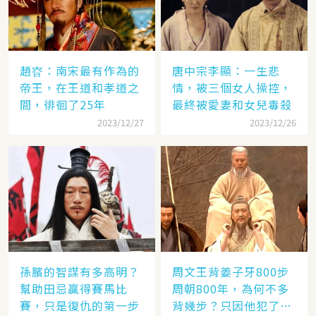
趙昚：南宋最有作為的
唐中宗李顯：一生悲
帝王，在王道和孝道之
情，被三個女人操控，
間，徘徊了25年
最終被愛妻和女兒毒殺
2023/12/27
2023/12/26
孫臏的智謀有多高明？
周文王背姜子牙800步
幫助田忌贏得賽馬比
周朝800年，為何不多
賽，只是復仇的第一步
背幾步？只因他犯了個