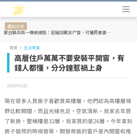
趣闻历史
蒙古騎兵有一傳統規矩：若搶回戰友尸首，可獲死者妻妾和全部牲畜
首頁
生活常識
高層住戶萬萬不要安裝平開窗，有
錢人都懂，分分鐘惹禍上身
2023/01/25
現在很多人買房子喜歡買高樓層，他們認為高樓層視
野比較開闊，而且光線充足，空氣清新。我家去年買
了新房，整棟樓是32層，我家買的是26層。今年拿到
房子裝修的時候發現，開發商裝的窗戶是內開窗和推