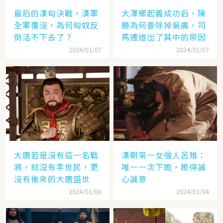
最后的漢匈決戰，漢軍
大澤鄉起義成功后，陳
全軍覆沒，為何匈奴反
勝為何要除掉吳廣，司
倒活不下去了？
馬遷道出了其中的原因
2024/01/07
2024/01/07
大唐若是沒有這一名戰
漢朝第一女強人呂雉：
將，就沒有李世民，更
唯一一次下跪，跪得誠
沒有後來的大唐盛世
心誠意
2024/01/06
2024/01/04