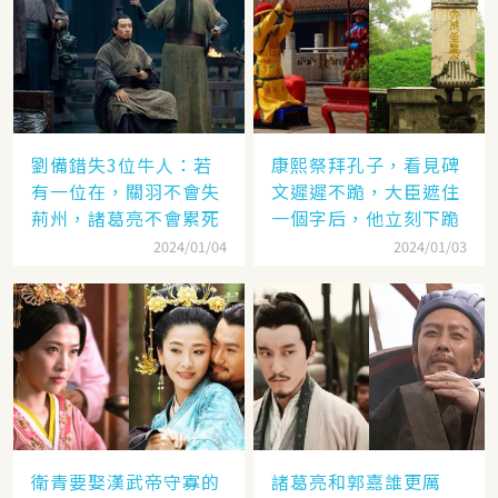
劉備錯失3位牛人：若
康熙祭拜孔子，看見碑
有一位在，關羽不會失
文遲遲不跪，大臣遮住
荊州，諸葛亮不會累死
一個字后，他立刻下跪
2024/01/04
2024/01/03
衛青要娶漢武帝守寡的
諸葛亮和郭嘉誰更厲