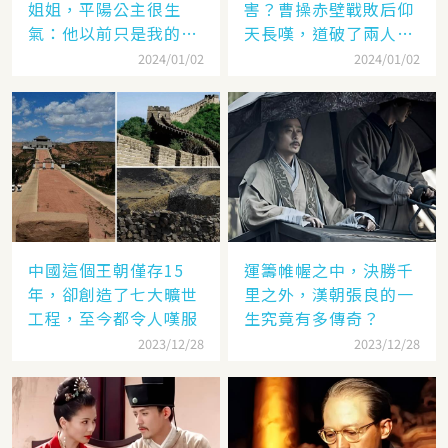
姐姐，平陽公主很生
害？曹操赤壁戰敗后仰
氣：他以前只是我的奴
天長嘆，道破了兩人高
隸
低
2024/01/02
2024/01/02
中國這個王朝僅存15
運籌帷幄之中，決勝千
年，卻創造了七大曠世
里之外，漢朝張良的一
工程，至今都令人嘆服
生究竟有多傳奇？
2023/12/28
2023/12/28