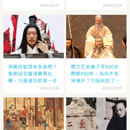
2023/12/27
2023/12/26
孫臏的智謀有多高明？
周文王背姜子牙800步
幫助田忌贏得賽馬比
周朝800年，為何不多
賽，只是復仇的第一步
背幾步？只因他犯了個
錯
2023/12/26
2023/12/25