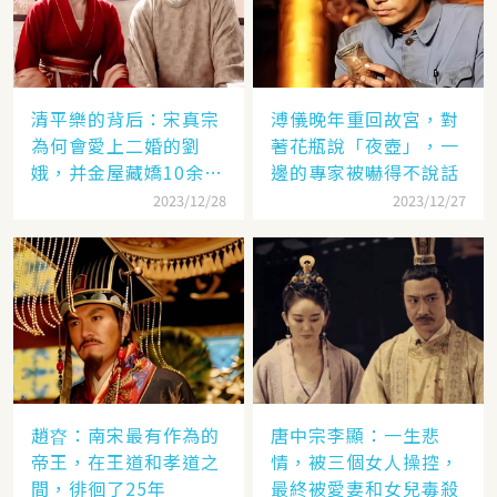
清平樂的背后：宋真宗
溥儀晚年重回故宮，對
為何會愛上二婚的劉
著花瓶說「夜壺」，一
娥，并金屋藏嬌10余
邊的專家被嚇得不說話
年？
2023/12/28
2023/12/27
趙昚：南宋最有作為的
唐中宗李顯：一生悲
帝王，在王道和孝道之
情，被三個女人操控，
間，徘徊了25年
最終被愛妻和女兒毒殺