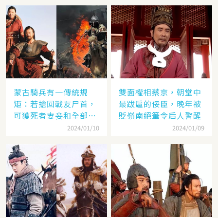
蒙古騎兵有一傳統規
雙面權相蔡京，朝堂中
矩：若搶回戰友尸首，
最跋扈的佞臣，晚年被
可獲死者妻妾和全部牲
貶嶺南絕筆令后人警醒
畜
2024/01/10
2024/01/09