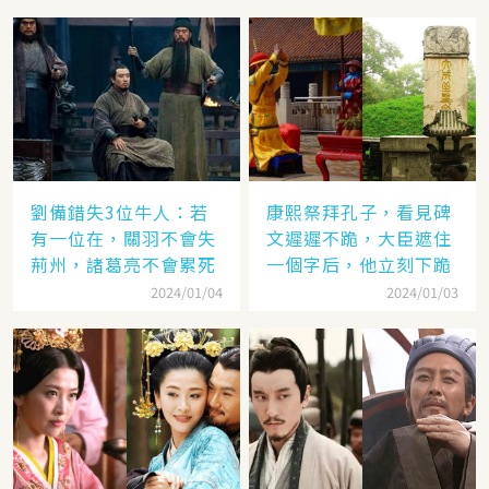
劉備錯失3位牛人：若
康熙祭拜孔子，看見碑
有一位在，關羽不會失
文遲遲不跪，大臣遮住
荊州，諸葛亮不會累死
一個字后，他立刻下跪
2024/01/04
2024/01/03