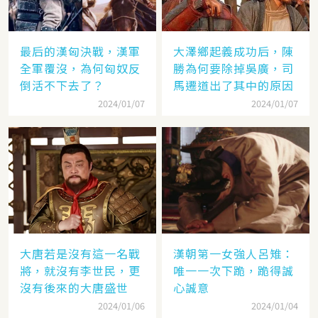
最后的漢匈決戰，漢軍
大澤鄉起義成功后，陳
全軍覆沒，為何匈奴反
勝為何要除掉吳廣，司
倒活不下去了？
馬遷道出了其中的原因
2024/01/07
2024/01/07
大唐若是沒有這一名戰
漢朝第一女強人呂雉：
將，就沒有李世民，更
唯一一次下跪，跪得誠
沒有後來的大唐盛世
心誠意
2024/01/06
2024/01/04