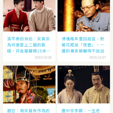
清平樂的背后：宋真宗
溥儀晚年重回故宮，對
為何會愛上二婚的劉
著花瓶說「夜壺」，一
娥，并金屋藏嬌10余
邊的專家被嚇得不說話
年？
2023/12/28
2023/12/27
趙昚：南宋最有作為的
唐中宗李顯：一生悲