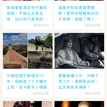
衛青要娶漢武帝守寡的
諸葛亮和郭嘉誰更厲
姐姐，平陽公主很生
害？曹操赤壁戰敗后仰
氣：他以前只是我的奴
天長嘆，道破了兩人高
隸
低
2024/01/02
2024/01/02
中國這個王朝僅存15
運籌帷幄之中，決勝千
年，卻創造了七大曠世
里之外，漢朝張良的一
工程，至今都令人嘆服
生究竟有多傳奇？
2023/12/28
2023/12/28