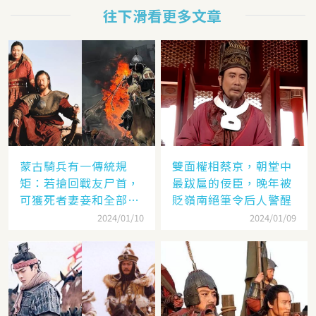
往下滑看更多文章
蒙古騎兵有一傳統規
雙面權相蔡京，朝堂中
矩：若搶回戰友尸首，
最跋扈的佞臣，晚年被
可獲死者妻妾和全部牲
貶嶺南絕筆令后人警醒
畜
2024/01/10
2024/01/09