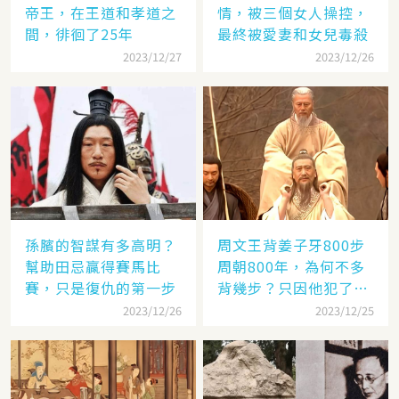
帝王，在王道和孝道之
情，被三個女人操控，
間，徘徊了25年
最終被愛妻和女兒毒殺
2023/12/27
2023/12/26
孫臏的智謀有多高明？
周文王背姜子牙800步
幫助田忌贏得賽馬比
周朝800年，為何不多
賽，只是復仇的第一步
背幾步？只因他犯了個
錯
2023/12/26
2023/12/25