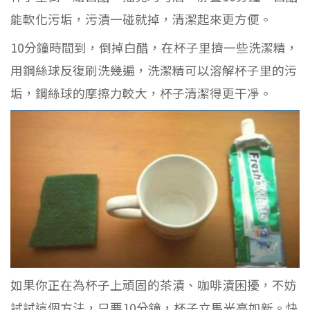
能軟化污垢，污漬一碰就掉，清潔起來更方便。
10分鐘時間到，倒掉白醋，在杯子里擠一些洗潔精，
用鋼絲球反復刷洗幾遍，洗潔精可以溶解杯子里的污
垢，鋼絲球的摩擦力較大，杯子清潔得更干凈。
如果你正在為杯子上頑固的茶漬、咖啡漬困擾，不妨
試試這個方法，只要10分鐘，杯子立馬光亮如新。快