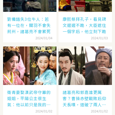
劉備錯失3位牛人：若
康熙祭拜孔子，看見碑
有一位在，關羽不會失
文遲遲不跪，大臣遮住
荊州，諸葛亮不會累死
一個字后，他立刻下跪
2024/01/04
2024/01/03
衛青要娶漢武帝守寡的
諸葛亮和郭嘉誰更厲
姐姐，平陽公主很生
害？曹操赤壁戰敗后仰
氣：他以前只是我的奴
天長嘆，道破了兩人高
隸
低
2024/01/02
2024/01/02