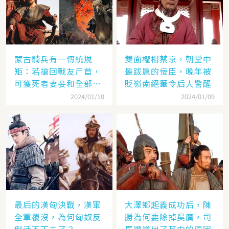
蒙古騎兵有一傳統規
雙面權相蔡京，朝堂中
矩：若搶回戰友尸首，
最跋扈的佞臣，晚年被
可獲死者妻妾和全部牲
貶嶺南絕筆令后人警醒
畜
2024/01/10
2024/01/09
最后的漢匈決戰，漢軍
大澤鄉起義成功后，陳
全軍覆沒，為何匈奴反
勝為何要除掉吳廣，司