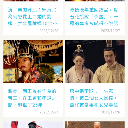
清平樂的背后：宋真宗
溥儀晚年重回故宮，對
為何會愛上二婚的劉
著花瓶說「夜壺」，一
娥，并金屋藏嬌10余
邊的專家被嚇得不說話
年？
2023/12/28
2023/12/27
趙昚：南宋最有作為的
唐中宗李顯：一生悲
帝王，在王道和孝道之
情，被三個女人操控，
間，徘徊了25年
最終被愛妻和女兒毒殺
2023/12/27
2023/12/26