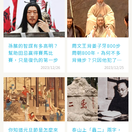
孫臏的智謀有多高明？
周文王背姜子牙800步
幫助田忌贏得賽馬比
周朝800年，為何不多
賽，只是復仇的第一步
背幾步？只因他犯了個
錯
2023/12/26
2023/12/25
你知道元旦節是怎麼來
泰山上「蟲二」兩字，