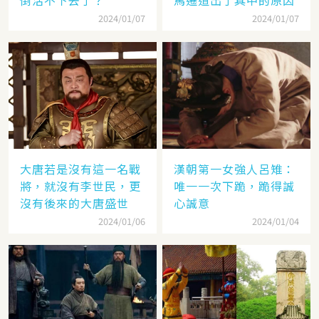
倒活不下去了？
馬遷道出了其中的原因
2024/01/07
2024/01/07
大唐若是沒有這一名戰
漢朝第一女強人呂雉：
將，就沒有李世民，更
唯一一次下跪，跪得誠
沒有後來的大唐盛世
心誠意
2024/01/06
2024/01/04