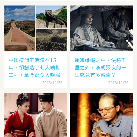
中國這個王朝僅存15
運籌帷幄之中，決勝千
年，卻創造了七大曠世
里之外，漢朝張良的一
工程，至今都令人嘆服
生究竟有多傳奇？
2023/12/28
2023/12/28