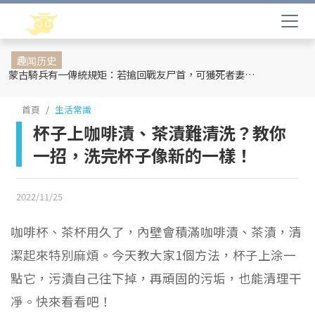
趣闻历史
蒙古騎兵有一傳統規矩：若搶回戰友尸首，可獲死者妻妾和全部牲畜
首頁
生活常識
杯子上咖啡漬、茶漬難清洗？教你
一招，洗完杯子像新的一樣！
2022/11/25
咖啡杯、茶杯用久了，內壁會積滿咖啡漬、茶漬，清
潔起來特別麻煩。今天教大家1個方法，杯子上涂一
點它，污漬自己往下掉，再頑固的污垢，也能清理干
凈。快來看看吧！