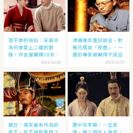
清平樂的背后：宋真宗
溥儀晚年重回故宮，對
為何會愛上二婚的劉
著花瓶說「夜壺」，一
娥，并金屋藏嬌10余
邊的專家被嚇得不說話
年？
2023/12/28
2023/12/27
趙昚：南宋最有作為的
唐中宗李顯：一生悲
帝王，在王道和孝道之
情，被三個女人操控，