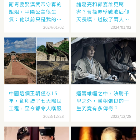
衛青要娶漢武帝守寡的
諸葛亮和郭嘉誰更厲
姐姐，平陽公主很生
害？曹操赤壁戰敗后仰
氣：他以前只是我的奴
天長嘆，道破了兩人高
隸
低
2024/01/02
2024/01/02
中國這個王朝僅存15
運籌帷幄之中，決勝千
年，卻創造了七大曠世
里之外，漢朝張良的一
工程，至今都令人嘆服
生究竟有多傳奇？
2023/12/28
2023/12/28