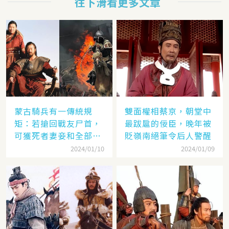
往下滑看更多文章
蒙古騎兵有一傳統規
雙面權相蔡京，朝堂中
矩：若搶回戰友尸首，
最跋扈的佞臣，晚年被
可獲死者妻妾和全部牲
貶嶺南絕筆令后人警醒
畜
2024/01/10
2024/01/09