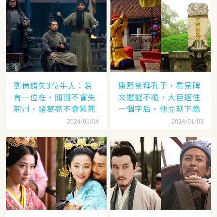
劉備錯失3位牛人：若
康熙祭拜孔子，看見碑
有一位在，關羽不會失
文遲遲不跪，大臣遮住
荊州，諸葛亮不會累死
一個字后，他立刻下跪
2024/01/04
2024/01/03