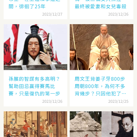
間，徘徊了25年
最終被愛妻和女兒毒殺
2023/12/27
2023/12/26
孫臏的智謀有多高明？
周文王背姜子牙800步
幫助田忌贏得賽馬比
周朝800年，為何不多
賽，只是復仇的第一步
背幾步？只因他犯了個
錯
2023/12/26
2023/12/25