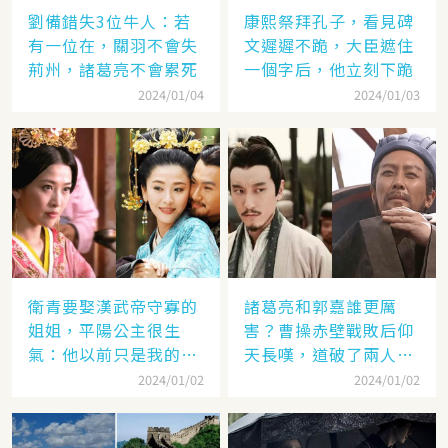
劉備錯失3位牛人：若
康熙祭拜孔子，看見碑
有一位在，關羽不會失
文遲遲不跪，大臣遮住
荊州，諸葛亮不會累死
一個字后，他立刻下跪
2024/01/04
2024/01/03
衛青要娶漢武帝守寡的
諸葛亮和郭嘉誰更厲
姐姐，平陽公主很生
害？曹操赤壁戰敗后仰
氣：他以前只是我的奴
天長嘆，道破了兩人高
隸
低
2024/01/02
2024/01/02