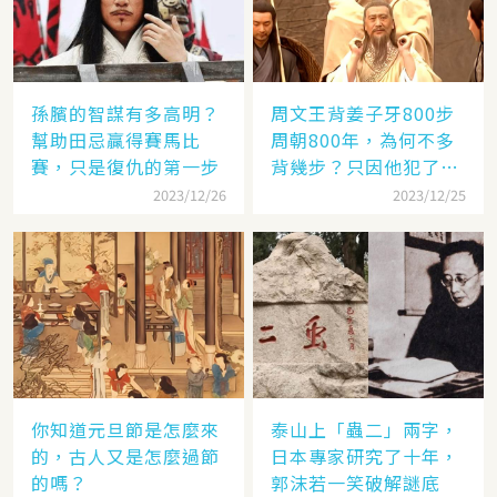
孫臏的智謀有多高明？
周文王背姜子牙800步
幫助田忌贏得賽馬比
周朝800年，為何不多
賽，只是復仇的第一步
背幾步？只因他犯了個
錯
2023/12/26
2023/12/25
你知道元旦節是怎麼來
泰山上「蟲二」兩字，
的，古人又是怎麼過節
日本專家研究了十年，
的嗎？
郭沫若一笑破解謎底