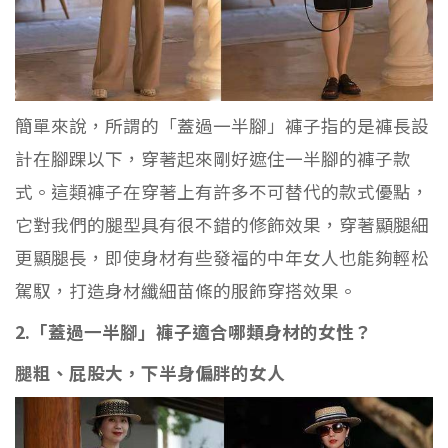
簡單來說，所謂的「蓋過一半腳」褲子指的是褲長設
計在腳踝以下，穿著起來剛好遮住一半腳的褲子款
式。這類褲子在穿著上有許多不可替代的款式優點，
它對我們的腿型具有很不錯的修飾效果，穿著顯腿細
更顯腿長，即使身材有些發福的中年女人也能夠輕松
駕馭，打造身材纖細苗條的服飾穿搭效果。
2.「蓋過一半腳」褲子適合哪類身材的女性？
腿粗、屁股大，下半身偏胖的女人