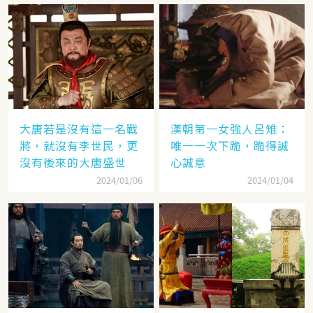
大唐若是沒有這一名戰
漢朝第一女強人呂雉：
將，就沒有李世民，更
唯一一次下跪，跪得誠
沒有後來的大唐盛世
心誠意
2024/01/06
2024/01/04