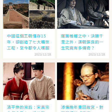
中國這個王朝僅存15
運籌帷幄之中，決勝千
年，卻創造了七大曠世
里之外，漢朝張良的一
工程，至今都令人嘆服
生究竟有多傳奇？
2023/12/28
2023/12/28
清平樂的背后：宋真宗
溥儀晚年重回故宮，對