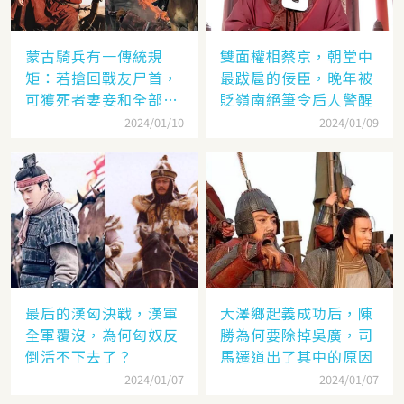
蒙古騎兵有一傳統規
雙面權相蔡京，朝堂中
矩：若搶回戰友尸首，
最跋扈的佞臣，晚年被
可獲死者妻妾和全部牲
貶嶺南絕筆令后人警醒
畜
2024/01/10
2024/01/09
最后的漢匈決戰，漢軍
大澤鄉起義成功后，陳
全軍覆沒，為何匈奴反
勝為何要除掉吳廣，司
倒活不下去了？
馬遷道出了其中的原因
2024/01/07
2024/01/07