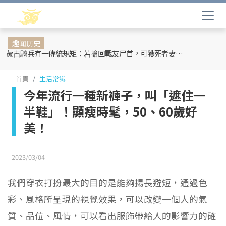
趣闻历史
蒙古騎兵有一傳統規矩：若搶回戰友尸首，可獲死者妻妾和全部牲畜
首頁
生活常識
今年流行一種新褲子，叫「遮住一
半鞋」！顯瘦時髦，50、60歲好
美！
2023/03/04
我們穿衣打扮最大的目的是能夠揚長避短，通過色
彩、風格所呈現的視覺效果，可以改變一個人的氣
質、品位、風情，可以看出服飾帶給人的影響力的確