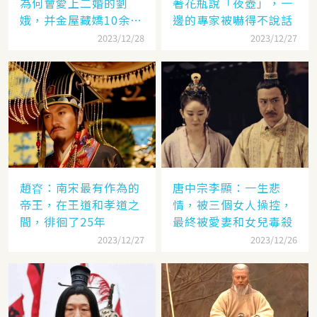
為何會愛上二婚的劉
著花瓶說「夜壺」，一
娥，并金屋藏嬌10余
邊的專家被嚇得不說話
年？
2023/12/28
2023/12/27
趙昚：南宋最有作為的
唐中宗李顯：一生悲
帝王，在王道和孝道之
情，被三個女人操控，
間，徘徊了25年
最終被愛妻和女兒毒殺
2023/12/27
2023/12/26