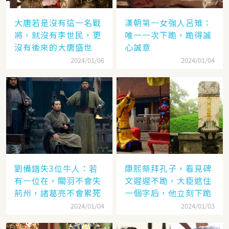
大唐若是沒有這一名戰
漢朝第一女強人呂雉：
將，就沒有李世民，更
唯一一次下跪，跪得誠
沒有後來的大唐盛世
心誠意
2024/01/06
2024/01/04
劉備錯失3位牛人：若
康熙祭拜孔子，看見碑
有一位在，關羽不會失
文遲遲不跪，大臣遮住
荊州，諸葛亮不會累死
一個字后，他立刻下跪
2024/01/04
2024/01/03