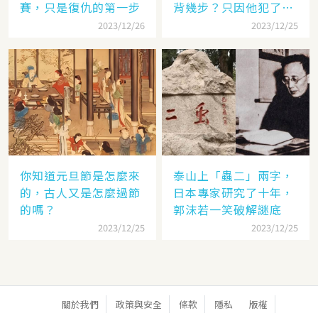
賽，只是復仇的第一步
背幾步？只因他犯了個
錯
2023/12/26
2023/12/25
你知道元旦節是怎麼來
泰山上「蟲二」兩字，
的，古人又是怎麼過節
日本專家研究了十年，
的嗎？
郭沫若一笑破解謎底
2023/12/25
2023/12/25
關於我們
政策與安全
條款
隱私
版權