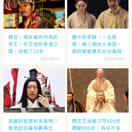
趙昚：南宋最有作為的
唐中宗李顯：一生悲
帝王，在王道和孝道之
情，被三個女人操控，
間，徘徊了25年
最終被愛妻和女兒毒殺
2023/12/27
2023/12/26
孫臏的智謀有多高明？
周文王背姜子牙800步
幫助田忌贏得賽馬比
周朝800年，為何不多