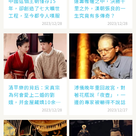
中國這個王朝僅存15
運籌帷幄之中，決勝千
年，卻創造了七大曠世
里之外，漢朝張良的一
工程，至今都令人嘆服
生究竟有多傳奇？
2023/12/28
2023/12/28
清平樂的背后：宋真宗
溥儀晚年重回故宮，對
為何會愛上二婚的劉
著花瓶說「夜壺」，一
娥，并金屋藏嬌10余
邊的專家被嚇得不說話
年？
2023/12/28
2023/12/27