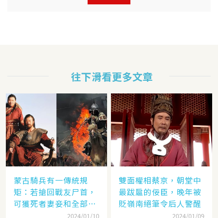
往下滑看更多文章
蒙古騎兵有一傳統規
雙面權相蔡京，朝堂中
矩：若搶回戰友尸首，
最跋扈的佞臣，晚年被
可獲死者妻妾和全部牲
貶嶺南絕筆令后人警醒
畜
2024/01/10
2024/01/09