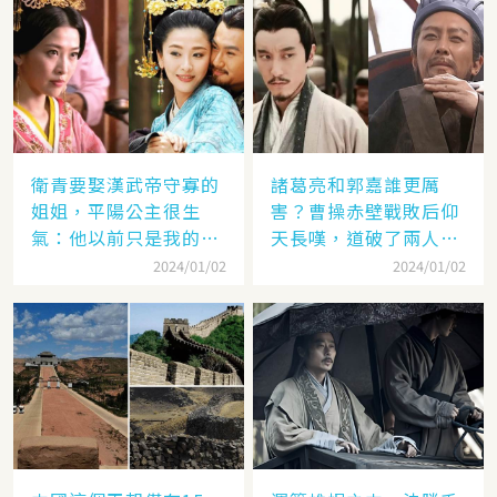
衛青要娶漢武帝守寡的
諸葛亮和郭嘉誰更厲
姐姐，平陽公主很生
害？曹操赤壁戰敗后仰
氣：他以前只是我的奴
天長嘆，道破了兩人高
隸
低
2024/01/02
2024/01/02