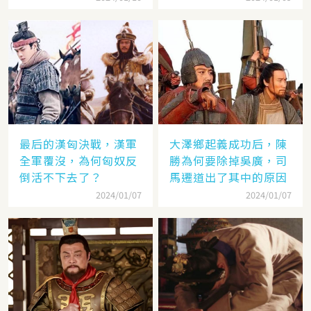
最后的漢匈決戰，漢軍
大澤鄉起義成功后，陳
全軍覆沒，為何匈奴反
勝為何要除掉吳廣，司
倒活不下去了？
馬遷道出了其中的原因
2024/01/07
2024/01/07