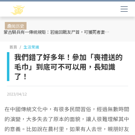
趣闻历史
蒙古騎兵有一傳統規矩：若搶回戰友尸首，可獲死者妻妾和全部牲畜
首頁
生活常識
我們錯了好多年！參加「喪禮送的
毛巾」到底可不可以用，長知識
了！
2023/04/12
在中國傳統文化中，有很多民間習俗，經過無數時間
的演變，大多失去了原本的面貌，讓人很難理解其中
的意義。比如說在農村里，如果有人去世，親朋好友