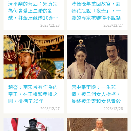
清平樂的背后：宋真宗
溥儀晚年重回故宮，對
為何會愛上二婚的劉
著花瓶說「夜壺」，一
娥，并金屋藏嬌10余
邊的專家被嚇得不說話
年？
2023/12/28
2023/12/27
趙昚：南宋最有作為的
唐中宗李顯：一生悲
帝王，在王道和孝道之
情，被三個女人操控，
間，徘徊了25年
最終被愛妻和女兒毒殺
2023/12/27
2023/12/26