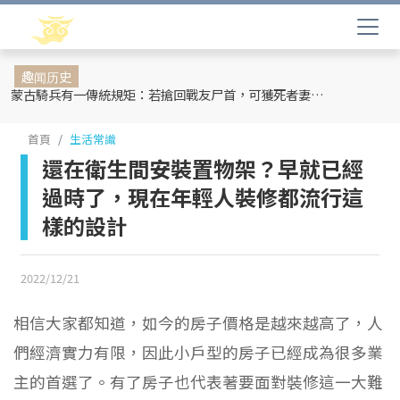
趣闻历史
蒙古騎兵有一傳統規矩：若搶回戰友尸首，可獲死者妻妾和全部牲畜
首頁
生活常識
還在衛生間安裝置物架？早就已經
過時了，現在年輕人裝修都流行這
樣的設計
2022/12/21
相信大家都知道，如今的房子價格是越來越高了，人
們經濟實力有限，因此小戶型的房子已經成為很多業
主的首選了。有了房子也代表著要面對裝修這一大難