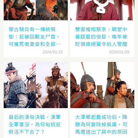
蒙古騎兵有一傳統規
雙面權相蔡京，朝堂中
矩：若搶回戰友尸首，
最跋扈的佞臣，晚年被
可獲死者妻妾和全部牲
貶嶺南絕筆令后人警醒
畜
2024/01/10
2024/01/09
最后的漢匈決戰，漢軍
大澤鄉起義成功后，陳
全軍覆沒，為何匈奴反
勝為何要除掉吳廣，司
倒活不下去了？
馬遷道出了其中的原因