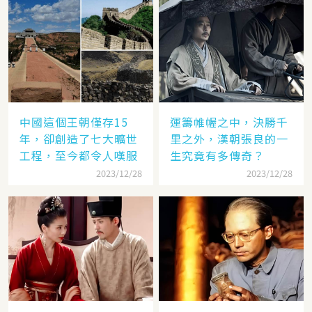
中國這個王朝僅存15
運籌帷幄之中，決勝千
年，卻創造了七大曠世
里之外，漢朝張良的一
工程，至今都令人嘆服
生究竟有多傳奇？
2023/12/28
2023/12/28