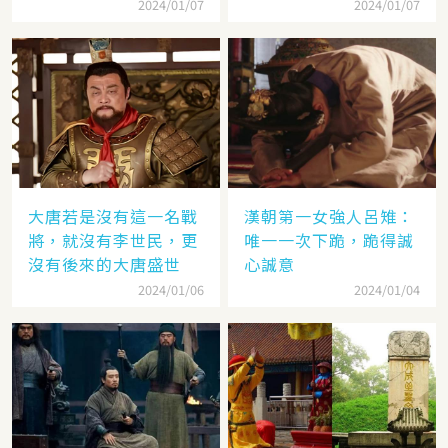
2024/01/07
2024/01/07
大唐若是沒有這一名戰
漢朝第一女強人呂雉：
將，就沒有李世民，更
唯一一次下跪，跪得誠
沒有後來的大唐盛世
心誠意
2024/01/06
2024/01/04