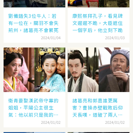
劉備錯失3位牛人：若
康熙祭拜孔子，看見碑
有一位在，關羽不會失
文遲遲不跪，大臣遮住
荊州，諸葛亮不會累死
一個字后，他立刻下跪
2024/01/04
2024/01/03
衛青要娶漢武帝守寡的
諸葛亮和郭嘉誰更厲
姐姐，平陽公主很生
害？曹操赤壁戰敗后仰
氣：他以前只是我的奴
天長嘆，道破了兩人高
隸
低
2024/01/02
2024/01/02