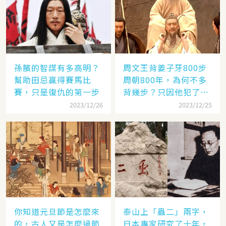
孫臏的智謀有多高明？
周文王背姜子牙800步
幫助田忌贏得賽馬比
周朝800年，為何不多
賽，只是復仇的第一步
背幾步？只因他犯了個
錯
2023/12/26
2023/12/25
你知道元旦節是怎麼來
泰山上「蟲二」兩字，
的，古人又是怎麼過節
日本專家研究了十年，