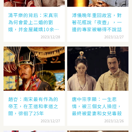
清平樂的背后：宋真宗
溥儀晚年重回故宮，對
為何會愛上二婚的劉
著花瓶說「夜壺」，一
娥，并金屋藏嬌10余
邊的專家被嚇得不說話
年？
2023/12/28
2023/12/27
趙昚：南宋最有作為的
唐中宗李顯：一生悲
帝王，在王道和孝道之
情，被三個女人操控，
間，徘徊了25年
最終被愛妻和女兒毒殺
2023/12/27
2023/12/26