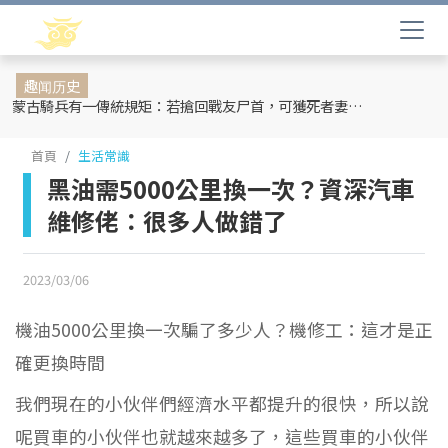
趣闻历史
蒙古騎兵有一傳統規矩：若搶回戰友尸首，可獲死者妻妾和全部牲畜
首頁
生活常識
黑油需5000公里換一次？資深汽車
維修佬：很多人做錯了
2023/03/06
機油5000公里換一次騙了多少人？機修工：這才是正
確更換時間
我們現在的小伙伴們經濟水平都提升的很快，所以說
呢買車的小伙伴也就越來越多了，這些買車的小伙伴