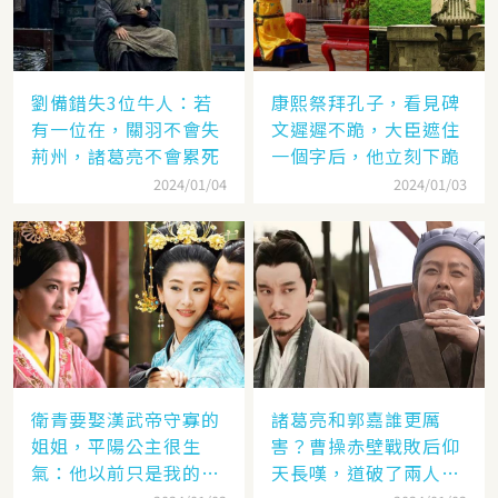
劉備錯失3位牛人：若
康熙祭拜孔子，看見碑
有一位在，關羽不會失
文遲遲不跪，大臣遮住
荊州，諸葛亮不會累死
一個字后，他立刻下跪
2024/01/04
2024/01/03
衛青要娶漢武帝守寡的
諸葛亮和郭嘉誰更厲
姐姐，平陽公主很生
害？曹操赤壁戰敗后仰
氣：他以前只是我的奴
天長嘆，道破了兩人高