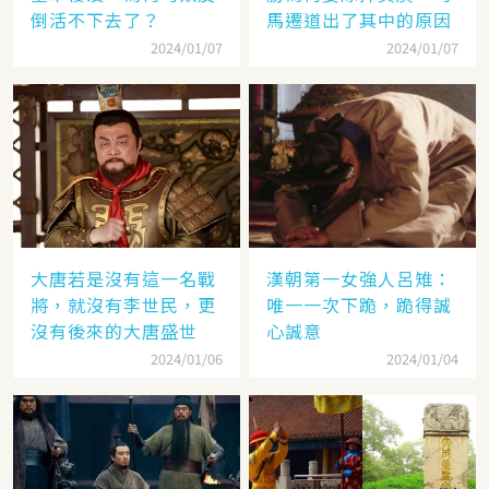
倒活不下去了？
馬遷道出了其中的原因
2024/01/07
2024/01/07
大唐若是沒有這一名戰
漢朝第一女強人呂雉：
將，就沒有李世民，更
唯一一次下跪，跪得誠
沒有後來的大唐盛世
心誠意
2024/01/06
2024/01/04