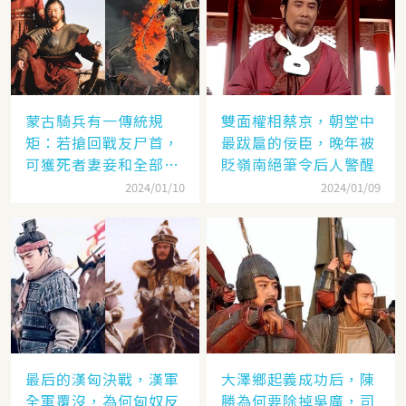
蒙古騎兵有一傳統規
雙面權相蔡京，朝堂中
矩：若搶回戰友尸首，
最跋扈的佞臣，晚年被
可獲死者妻妾和全部牲
貶嶺南絕筆令后人警醒
畜
2024/01/10
2024/01/09
最后的漢匈決戰，漢軍
大澤鄉起義成功后，陳
全軍覆沒，為何匈奴反
勝為何要除掉吳廣，司