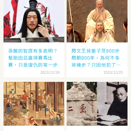
孫臏的智謀有多高明？
周文王背姜子牙800步
幫助田忌贏得賽馬比
周朝800年，為何不多
賽，只是復仇的第一步
背幾步？只因他犯了個
錯
2023/12/26
2023/12/25