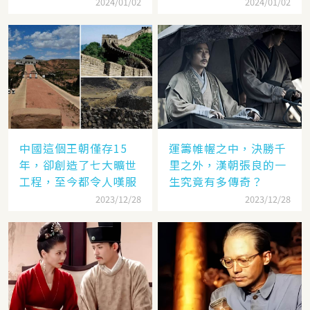
隸
低
2024/01/02
2024/01/02
中國這個王朝僅存15
運籌帷幄之中，決勝千
年，卻創造了七大曠世
里之外，漢朝張良的一
工程，至今都令人嘆服
生究竟有多傳奇？
2023/12/28
2023/12/28