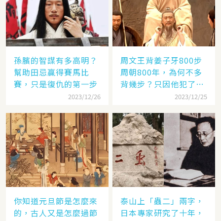
孫臏的智謀有多高明？
周文王背姜子牙800步
幫助田忌贏得賽馬比
周朝800年，為何不多
賽，只是復仇的第一步
背幾步？只因他犯了個
錯
2023/12/26
2023/12/25
你知道元旦節是怎麼來
泰山上「蟲二」兩字，
的，古人又是怎麼過節
日本專家研究了十年，