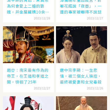
清平樂的背后：宋真宗
溥儀晚年重回故宮，對
為何會愛上二婚的劉
著花瓶說「夜壺」，一
娥，并金屋藏嬌10余
邊的專家被嚇得不說話
年？
2023/12/28
2023/12/27
趙昚：南宋最有作為的
唐中宗李顯：一生悲
帝王，在王道和孝道之
情，被三個女人操控，
間，徘徊了25年
最終被愛妻和女兒毒殺
2023/12/27
2023/12/26