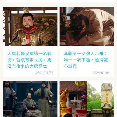
大唐若是沒有這一名戰
漢朝第一女強人呂雉：
將，就沒有李世民，更
唯一一次下跪，跪得誠
沒有後來的大唐盛世
心誠意
2024/01/06
2024/01/04