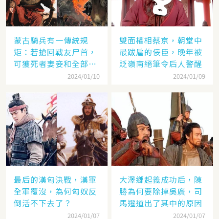
蒙古騎兵有一傳統規
雙面權相蔡京，朝堂中
矩：若搶回戰友尸首，
最跋扈的佞臣，晚年被
可獲死者妻妾和全部牲
貶嶺南絕筆令后人警醒
畜
2024/01/10
2024/01/09
最后的漢匈決戰，漢軍
大澤鄉起義成功后，陳
全軍覆沒，為何匈奴反
勝為何要除掉吳廣，司
倒活不下去了？
馬遷道出了其中的原因
2024/01/07
2024/01/07