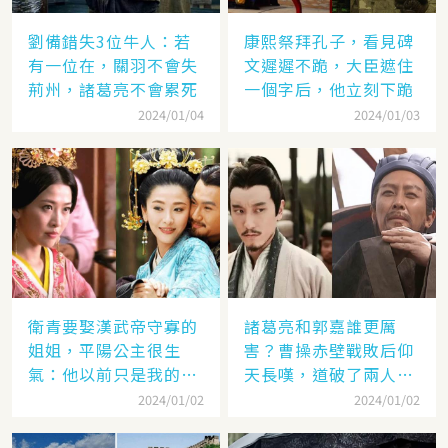
劉備錯失3位牛人：若
康熙祭拜孔子，看見碑
有一位在，關羽不會失
文遲遲不跪，大臣遮住
荊州，諸葛亮不會累死
一個字后，他立刻下跪
2024/01/04
2024/01/03
衛青要娶漢武帝守寡的
諸葛亮和郭嘉誰更厲
姐姐，平陽公主很生
害？曹操赤壁戰敗后仰
氣：他以前只是我的奴
天長嘆，道破了兩人高
隸
低
2024/01/02
2024/01/02