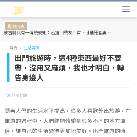
趣闻历史
蒙古騎兵有一傳統規矩：若搶回戰友尸首，可獲死者妻妾和全部牲畜
首頁
生活常識
出門旅遊時，這4種東西最好不要
帶，沒用又麻煩，我也才明白，轉
告身邊人
2023/01/09
隨著人們的生活水平提高，很多人喜歡外出旅游，在
旅游的過程中，人們能夠體驗到很多不同的地方風
俗，讓自己的生活變得更加地美好。出門旅游的時