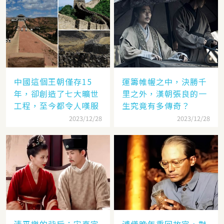
中國這個王朝僅存15
運籌帷幄之中，決勝千
年，卻創造了七大曠世
里之外，漢朝張良的一
工程，至今都令人嘆服
生究竟有多傳奇？
2023/12/28
2023/12/28