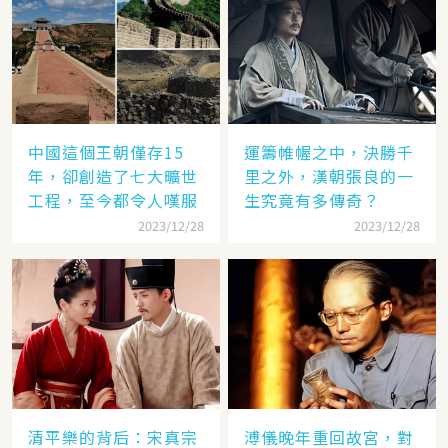
中國這個王朝僅存15
運籌帷幄之中，決勝千
年，卻創造了七大曠世
里之外，漢朝張良的一
工程，至今都令人嘆服
生究竟有多傳奇？
2023/12/28
2023/12/28
清平樂的背后：宋真宗
溥儀晚年重回故宮，對