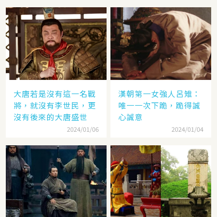
大唐若是沒有這一名戰
漢朝第一女強人呂雉：
將，就沒有李世民，更
唯一一次下跪，跪得誠
沒有後來的大唐盛世
心誠意
2024/01/06
2024/01/04