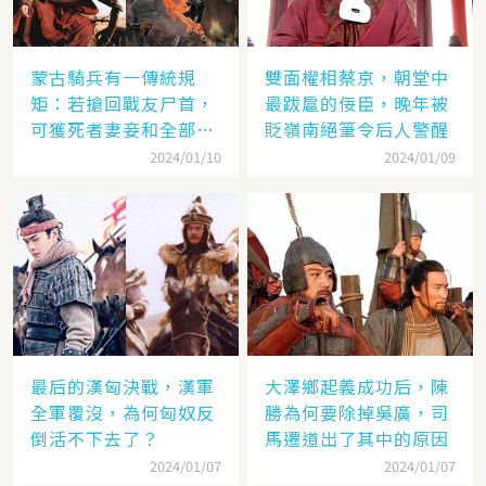
蒙古騎兵有一傳統規
雙面權相蔡京，朝堂中
矩：若搶回戰友尸首，
最跋扈的佞臣，晚年被
可獲死者妻妾和全部牲
貶嶺南絕筆令后人警醒
畜
2024/01/10
2024/01/09
最后的漢匈決戰，漢軍
大澤鄉起義成功后，陳
全軍覆沒，為何匈奴反
勝為何要除掉吳廣，司
倒活不下去了？
馬遷道出了其中的原因
2024/01/07
2024/01/07