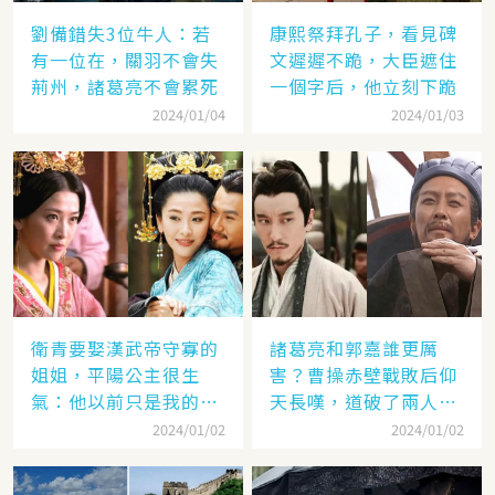
劉備錯失3位牛人：若
康熙祭拜孔子，看見碑
有一位在，關羽不會失
文遲遲不跪，大臣遮住
荊州，諸葛亮不會累死
一個字后，他立刻下跪
2024/01/04
2024/01/03
衛青要娶漢武帝守寡的
諸葛亮和郭嘉誰更厲
姐姐，平陽公主很生
害？曹操赤壁戰敗后仰
氣：他以前只是我的奴
天長嘆，道破了兩人高
隸
低
2024/01/02
2024/01/02