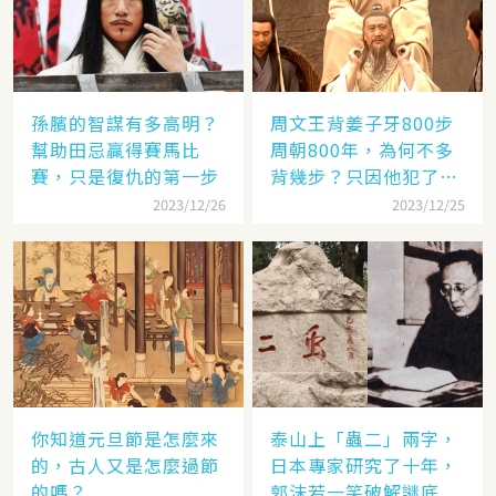
孫臏的智謀有多高明？
周文王背姜子牙800步
幫助田忌贏得賽馬比
周朝800年，為何不多
賽，只是復仇的第一步
背幾步？只因他犯了個
錯
2023/12/26
2023/12/25
你知道元旦節是怎麼來
泰山上「蟲二」兩字，
的，古人又是怎麼過節
日本專家研究了十年，
的嗎？
郭沫若一笑破解謎底