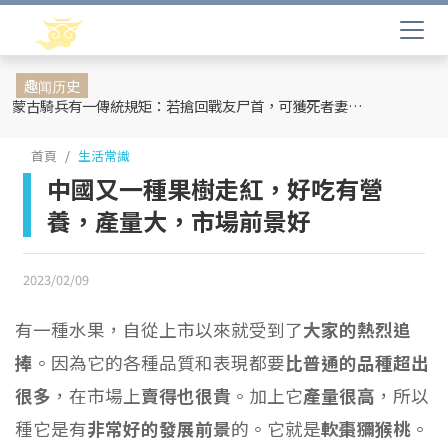
趣闻历史
蒙古騎兵有一傳統規矩：若搶回戰友尸首，可獲死者妻妾和全部牲畜
首頁
生活常識
中國又一種果樹走紅，好吃有營
養，產量大，市場前景好
2023/02/09
有一種水果，自從上市以來就受到了
大家的熱烈追
捧
。因為它的各種品質和表現都要
比普通的品種超出
很多
，在市場上
賣得也很貴
。加上它
產量很高
，所以
種它是有
非常好的發展前景
的。它就是
軟棗獼猴桃
。