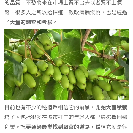
的品質
，不愁將來在市場上賣不出去或者賣不上價
錢。很多人之所以選擇這一款軟棗獼猴桃，也是經過
了
大量的調查和考驗
。
目前也有不少的種植戶相信它的前景，開始
大面積栽
培
了。包括很多在城市打工的年輕人都已經選擇回鄉
創業。想要
通過農業找到致富的道路
，種植它就是很