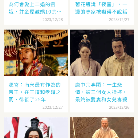
為何會愛上二婚的劉
著花瓶說「夜壺」，一
娥，并金屋藏嬌10余
邊的專家被嚇得不說話
年？
2023/12/28
2023/12/27
趙昚：南宋最有作為的
唐中宗李顯：一生悲
帝王，在王道和孝道之
情，被三個女人操控，
間，徘徊了25年
最終被愛妻和女兒毒殺
2023/12/27
2023/12/26