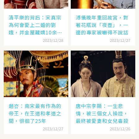
清平樂的背后：宋真宗
溥儀晚年重回故宮，對
為何會愛上二婚的劉
著花瓶說「夜壺」，一
娥，并金屋藏嬌10余
邊的專家被嚇得不說話
年？
2023/12/28
2023/12/27
趙昚：南宋最有作為的
唐中宗李顯：一生悲
帝王，在王道和孝道之
情，被三個女人操控，
間，徘徊了25年
最終被愛妻和女兒毒殺
2023/12/27
2023/12/26