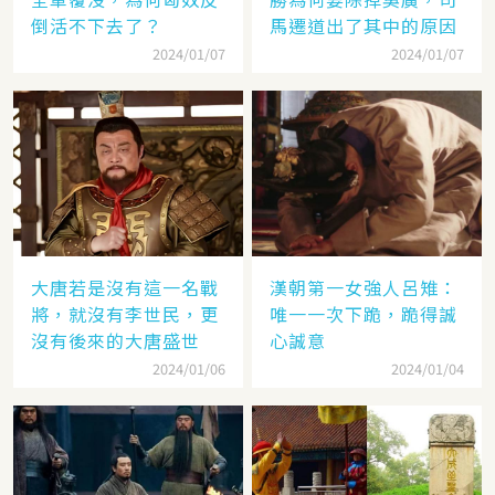
倒活不下去了？
馬遷道出了其中的原因
2024/01/07
2024/01/07
大唐若是沒有這一名戰
漢朝第一女強人呂雉：
將，就沒有李世民，更
唯一一次下跪，跪得誠
沒有後來的大唐盛世
心誠意
2024/01/06
2024/01/04