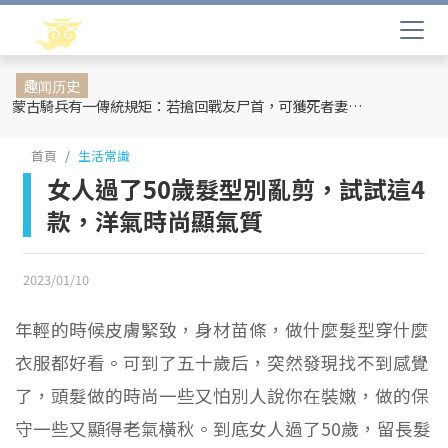
趣闻历史
蒙古騎兵有一傳統規矩：若搶回戰友尸首，可獲死者妻妾和全部牲畜
首頁
生活常識
女人過了50歲髮型別亂剪，試試這4
款，洋氣時尚顯氣質
2023/01/10
年輕的時候皮膚緊致，身材苗條，做什麼髮型穿什麼
衣服都好看。可到了五十歲后，突然發現找不到感覺
了，頭髮做的時尚一些又怕別人說你在裝嫩，做的保
守一些又顯得老氣橫秋。到底女人過了50歲，留長髮