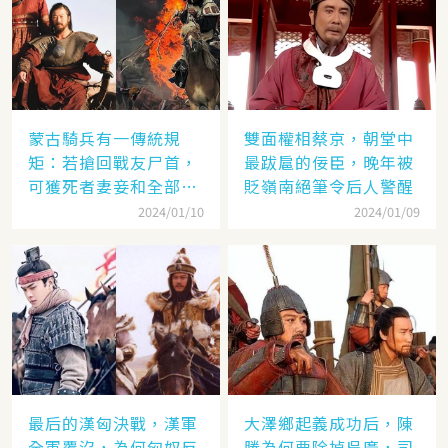
蒙古騎兵有一傳統規
雙面權相蔡京，朝堂中
矩：若搶回戰友尸首，
最跋扈的佞臣，晚年被
可獲死者妻妾和全部牲
貶嶺南絕筆令后人警醒
畜
2024/01/10
2024/01/09
最后的漢匈決戰，漢軍
大澤鄉起義成功后，陳
全軍覆沒，為何匈奴反
勝為何要除掉吳廣，司