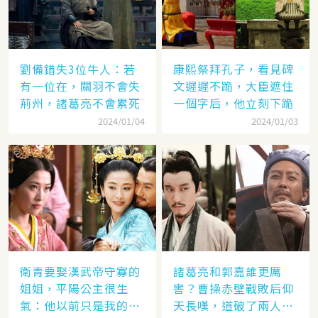
劉備錯失3位牛人：若
康熙祭拜孔子，看見碑
有一位在，關羽不會失
文遲遲不跪，大臣遮住
荊州，諸葛亮不會累死
一個字后，他立刻下跪
2024/01/04
2024/01/03
衛青要娶漢武帝守寡的
諸葛亮和郭嘉誰更厲
姐姐，平陽公主很生
害？曹操赤壁戰敗后仰
氣：他以前只是我的奴
天長嘆，道破了兩人高