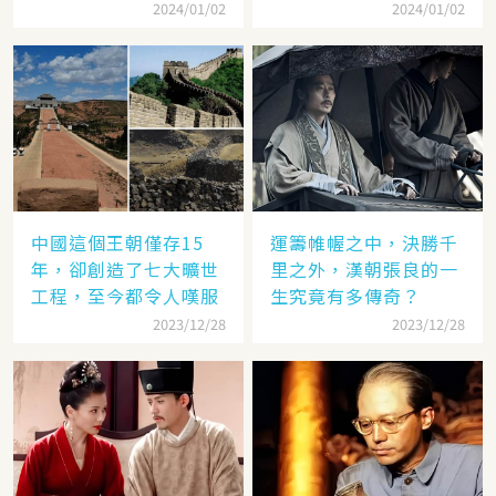
隸
低
2024/01/02
2024/01/02
中國這個王朝僅存15
運籌帷幄之中，決勝千
年，卻創造了七大曠世
里之外，漢朝張良的一
工程，至今都令人嘆服
生究竟有多傳奇？
2023/12/28
2023/12/28