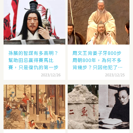
孫臏的智謀有多高明？
周文王背姜子牙800步
幫助田忌贏得賽馬比
周朝800年，為何不多
賽，只是復仇的第一步
背幾步？只因他犯了個
錯
2023/12/26
2023/12/25