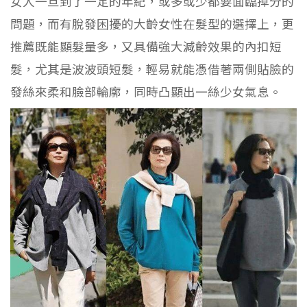
女人一旦到了一定的年紀，或多或少都要面臨掉分的
問題，而有脫發困擾的大齡女性在髮型的選擇上，更
推薦既能顯髮量多，又具備強大減齡效果的內扣短
髮，尤其是波波頭短髮，輕易就能憑借著兩側貼臉的
發絲來柔和臉部輪廓，同時凸顯出一絲少女氣息。