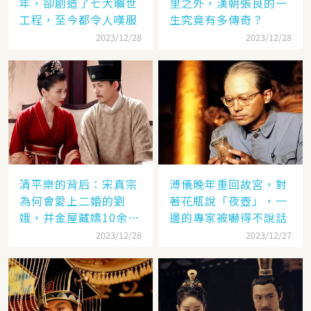
年，卻創造了七大曠世
里之外，漢朝張良的一
工程，至今都令人嘆服
生究竟有多傳奇？
2023/12/28
2023/12/28
清平樂的背后：宋真宗
溥儀晚年重回故宮，對
為何會愛上二婚的劉
著花瓶說「夜壺」，一
娥，并金屋藏嬌10余
邊的專家被嚇得不說話
年？
2023/12/28
2023/12/27