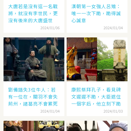
大唐若是沒有這一名戰
漢朝第一女強人呂雉：
將，就沒有李世民，更
唯一一次下跪，跪得誠
沒有後來的大唐盛世
心誠意
2024/01/06
2024/01/04
劉備錯失3位牛人：若
康熙祭拜孔子，看見碑
有一位在，關羽不會失
文遲遲不跪，大臣遮住
荊州，諸葛亮不會累死
一個字后，他立刻下跪
2024/01/04
2024/01/03