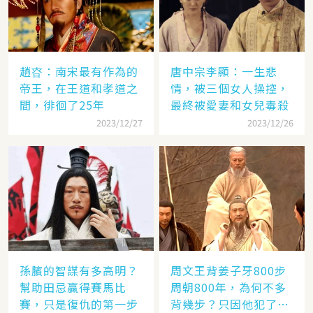
趙昚：南宋最有作為的
唐中宗李顯：一生悲
帝王，在王道和孝道之
情，被三個女人操控，
間，徘徊了25年
最終被愛妻和女兒毒殺
2023/12/27
2023/12/26
孫臏的智謀有多高明？
周文王背姜子牙800步
幫助田忌贏得賽馬比
周朝800年，為何不多
賽，只是復仇的第一步
背幾步？只因他犯了個