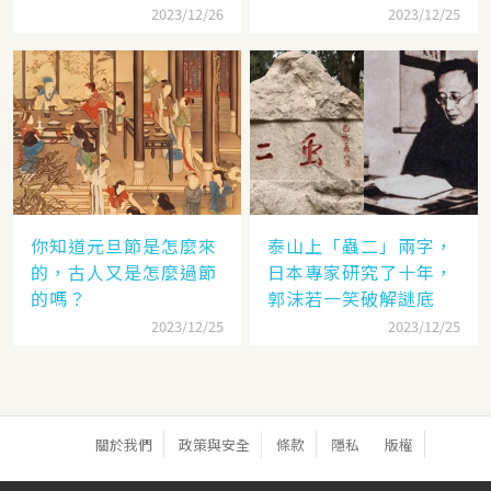
錯
2023/12/26
2023/12/25
你知道元旦節是怎麼來
泰山上「蟲二」兩字，
的，古人又是怎麼過節
日本專家研究了十年，
的嗎？
郭沫若一笑破解謎底
2023/12/25
2023/12/25
關於我們
政策與安全
條款
隱私
版權