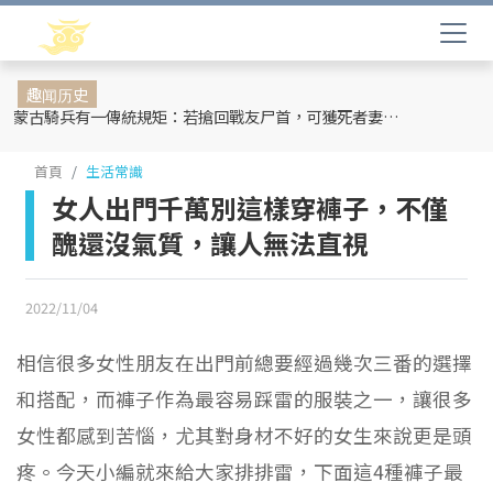
趣闻历史
蒙古騎兵有一傳統規矩：若搶回戰友尸首，可獲死者妻妾和全部牲畜
首頁
生活常識
女人出門千萬別這樣穿褲子，不僅
醜還沒氣質，讓人無法直視
2022/11/04
相信很多女性朋友在出門前總要經過幾次三番的選擇
和搭配，而褲子作為最容易踩雷的服裝之一，讓很多
女性都感到苦惱，尤其對身材不好的女生來說更是頭
疼。今天小編就來給大家排排雷，下面這4種褲子最