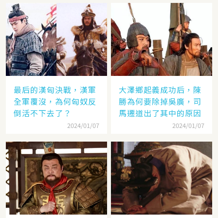
最后的漢匈決戰，漢軍
大澤鄉起義成功后，陳
全軍覆沒，為何匈奴反
勝為何要除掉吳廣，司
倒活不下去了？
馬遷道出了其中的原因
2024/01/07
2024/01/07