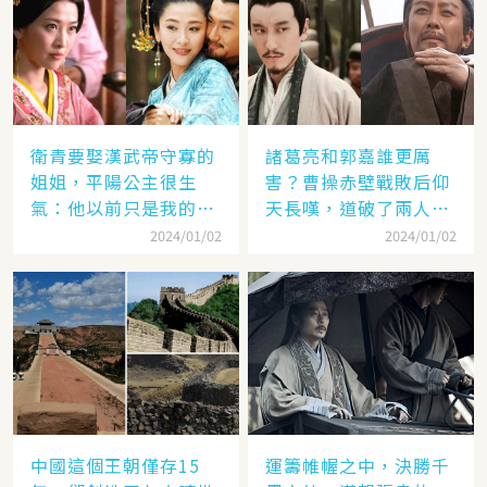
衛青要娶漢武帝守寡的
諸葛亮和郭嘉誰更厲
姐姐，平陽公主很生
害？曹操赤壁戰敗后仰
氣：他以前只是我的奴
天長嘆，道破了兩人高
隸
低
2024/01/02
2024/01/02
中國這個王朝僅存15
運籌帷幄之中，決勝千