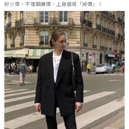
好少穿，不僅顯廉價，上身還很「掉價」！