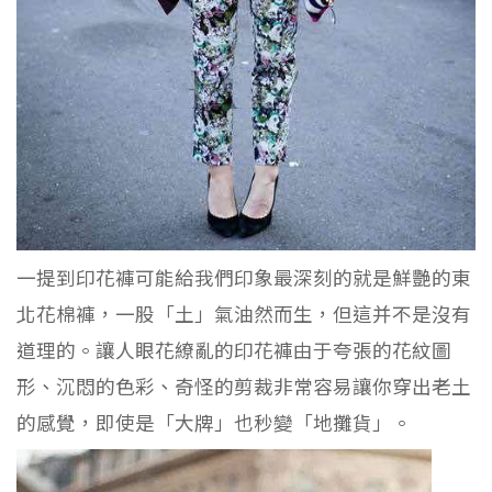
一提到印花褲可能給我們印象最深刻的就是鮮艷的東
北花棉褲，一股「土」氣油然而生，但這并不是沒有
道理的。讓人眼花繚亂的印花褲由于夸張的花紋圖
形、沉悶的色彩、奇怪的剪裁非常容易讓你穿出老土
的感覺，即使是「大牌」也秒變「地攤貨」。