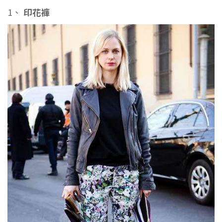
1、
印花褲