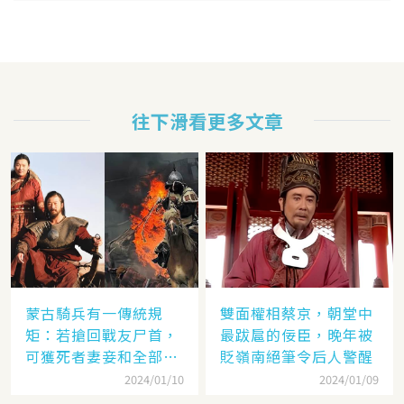
往下滑看更多文章
蒙古騎兵有一傳統規
雙面權相蔡京，朝堂中
矩：若搶回戰友尸首，
最跋扈的佞臣，晚年被
可獲死者妻妾和全部牲
貶嶺南絕筆令后人警醒
畜
2024/01/10
2024/01/09