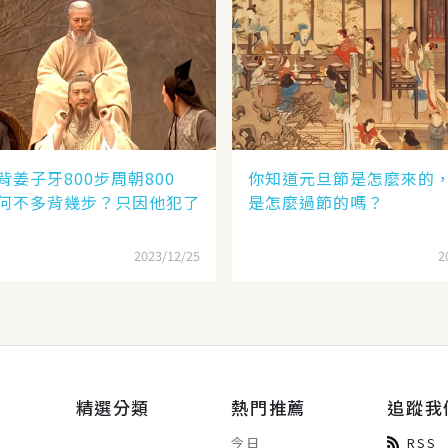
背姜子牙800步周朝800
你知道元旦節是怎麼來的
何不多背幾步？只因他犯了
是怎麼過節的嗎？
2023/12/25
2
精選分類
熱門推薦
追蹤我
今日
RSS