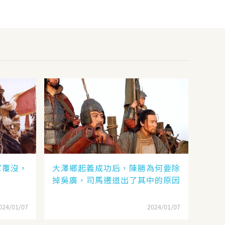
軍覆沒，
大澤鄉起義成功后，陳勝為何要除
？
掉吳廣，司馬遷道出了其中的原因
024/01/07
2024/01/07