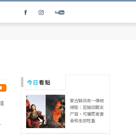
今日
看點
蒙古騎兵有一傳統
錢
規矩：若搶回戰友
尸首，可獲死者妻
妾和全部牲畜
才