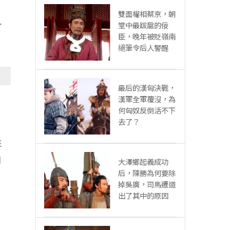
雙面權相蔡京，朝
且
堂中最跋扈的佞
臣，晚年被貶嶺南
絕筆令后人警醒
最后的漢匈決戰，
漢軍全軍覆沒，為
，
何匈奴反倒活不下
去了？
來
月
大澤鄉起義成功
后，陳勝為何要除
掉吳廣，司馬遷道
出了其中的原因