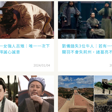
一女強人呂雉：唯一一次下
劉備錯失3位牛人：若有一
得誠心誠意
關羽不會失荊州，諸葛亮
2024/01/04
2