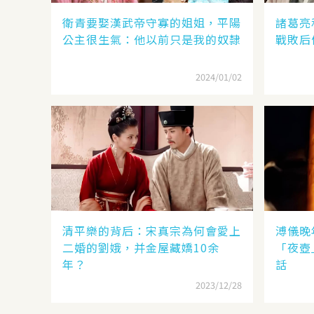
衛青要娶漢武帝守寡的姐姐，平陽
諸葛亮
公主很生氣：他以前只是我的奴隸
戰敗后
2024/01/02
清平樂的背后：宋真宗為何會愛上
溥儀晚
二婚的劉娥，并金屋藏嬌10余
「夜壺
年？
話
2023/12/28