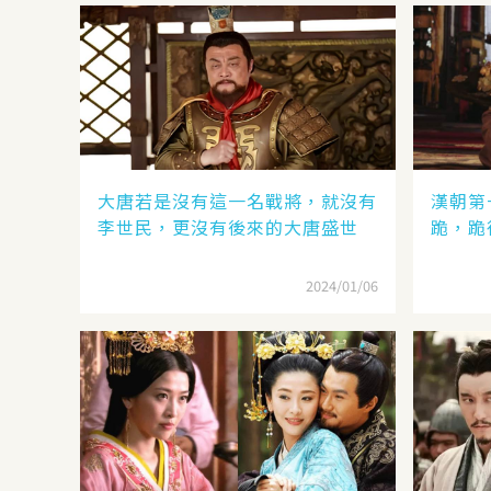
大唐若是沒有這一名戰將，就沒有
漢朝第
李世民，更沒有後來的大唐盛世
跪，跪
2024/01/06