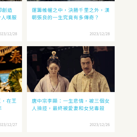
卻創造
運籌帷幄之中，決勝千里之外，漢
令人嘆服
朝張良的一生究竟有多傳奇？
023/12/28
2023/12/28
王，在王
唐中宗李顯：一生悲情，被三個女
年
人操控，最終被愛妻和女兒毒殺
023/12/27
2023/12/26