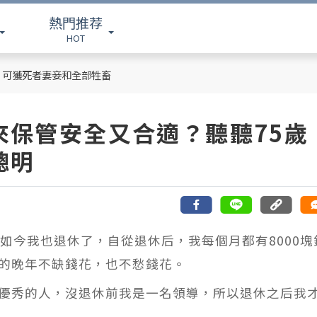
熱門推荐
HOT
，可獲死者妻妾和全部牲畜
來保管安全又合適？聽聽75歲
聰明
如今我也退休了，自從退休后，我每個月都有8000塊
的晚年不缺錢花，也不愁錢花。
優秀的人，沒退休前我是一名領導，所以退休之后我