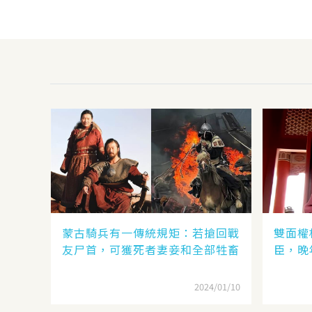
蒙古騎兵有一傳統規矩：若搶回戰
雙面權
友尸首，可獲死者妻妾和全部牲畜
臣，晚
2024/01/10