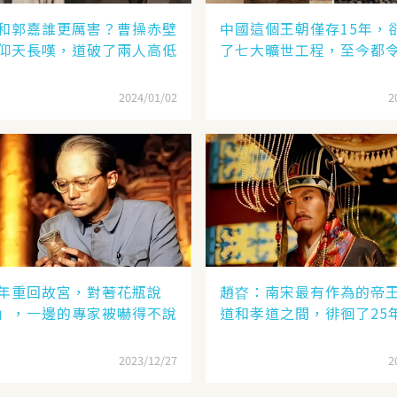
和郭嘉誰更厲害？曹操赤壁
中國這個王朝僅存15年，
仰天長嘆，道破了兩人高低
了七大曠世工程，至今都
2024/01/02
2
年重回故宮，對著花瓶說
趙昚：南宋最有作為的帝
」，一邊的專家被嚇得不說
道和孝道之間，徘徊了25
2023/12/27
2