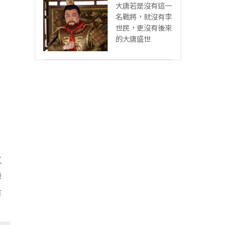
大唐若是沒有這一
名戰將，就沒有李
世民，更沒有後來
的大唐盛世
工
母
有