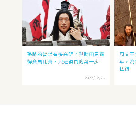
孫臏的智謀有多高明？幫助田忌贏
周文王
得賽馬比賽，只是復仇的第一步
年，為
個錯
2023/12/26