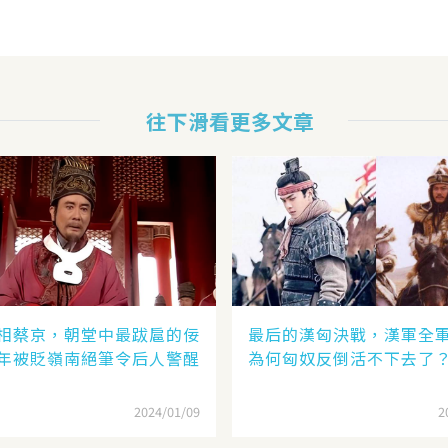
往下滑看更多文章
相蔡京，朝堂中最跋扈的佞
最后的漢匈決戰，漢軍全
年被貶嶺南絕筆令后人警醒
為何匈奴反倒活不下去了
2024/01/09
2