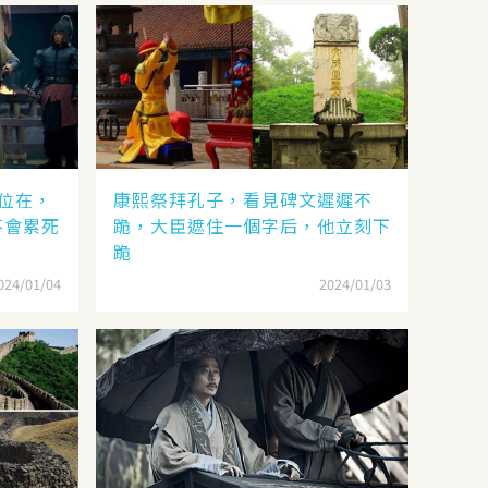
位在，
康熙祭拜孔子，看見碑文遲遲不
不會累死
跪，大臣遮住一個字后，他立刻下
跪
024/01/04
2024/01/03