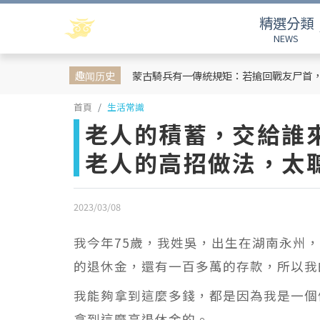
精選分類
NEWS
趣闻历史
蒙古騎兵有一傳統規矩：若搶回戰友尸首
首頁
生活常識
老人的積蓄，交給誰
老人的高招做法，太
2023/03/08
我今年75歲，我姓吳，出生在湖南永州，
的退休金，還有一百多萬的存款，所以我
我能夠拿到這麼多錢，都是因為我是一個
拿到這麼高退休金的。