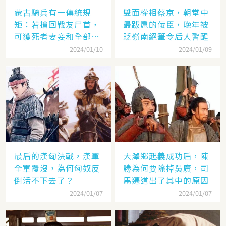
蒙古騎兵有一傳統規
雙面權相蔡京，朝堂中
矩：若搶回戰友尸首，
最跋扈的佞臣，晚年被
可獲死者妻妾和全部牲
貶嶺南絕筆令后人警醒
畜
2024/01/10
2024/01/09
最后的漢匈決戰，漢軍
大澤鄉起義成功后，陳
全軍覆沒，為何匈奴反
勝為何要除掉吳廣，司
倒活不下去了？
馬遷道出了其中的原因
2024/01/07
2024/01/07