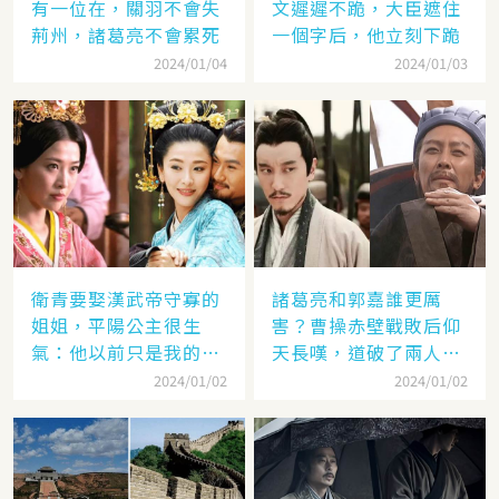
有一位在，關羽不會失
文遲遲不跪，大臣遮住
荊州，諸葛亮不會累死
一個字后，他立刻下跪
2024/01/04
2024/01/03
衛青要娶漢武帝守寡的
諸葛亮和郭嘉誰更厲
姐姐，平陽公主很生
害？曹操赤壁戰敗后仰
氣：他以前只是我的奴
天長嘆，道破了兩人高
隸
低
2024/01/02
2024/01/02