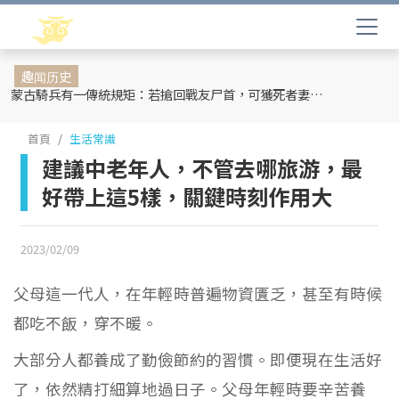
趣闻历史
蒙古騎兵有一傳統規矩：若搶回戰友尸首，可獲死者妻妾和全部牲畜
首頁
生活常識
建議中老年人，不管去哪旅游，最
好帶上這5樣，關鍵時刻作用大
2023/02/09
父母這一代人，在年輕時普遍物資匱乏，甚至有時候
都吃不飯，穿不暖。
大部分人都養成了勤儉節約的習慣。即便現在生活好
了，依然精打細算地過日子。父母年輕時要辛苦養