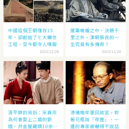
中國這個王朝僅存15
運籌帷幄之中，決勝千
年，卻創造了七大曠世
里之外，漢朝張良的一
工程，至今都令人嘆服
生究竟有多傳奇？
2023/12/28
2023/12/28
清平樂的背后：宋真宗
溥儀晚年重回故宮，對
為何會愛上二婚的劉
著花瓶說「夜壺」，一
娥，并金屋藏嬌10余
邊的專家被嚇得不說話