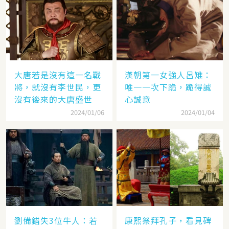
大唐若是沒有這一名戰
漢朝第一女強人呂雉：
將，就沒有李世民，更
唯一一次下跪，跪得誠
沒有後來的大唐盛世
心誠意
2024/01/06
2024/01/04
劉備錯失3位牛人：若
康熙祭拜孔子，看見碑