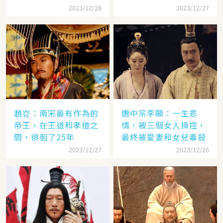
年？
2023/12/28
2023/12/27
趙昚：南宋最有作為的
唐中宗李顯：一生悲
帝王，在王道和孝道之
情，被三個女人操控，
間，徘徊了25年
最終被愛妻和女兒毒殺
2023/12/27
2023/12/26