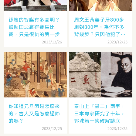
孫臏的智謀有多高明？
周文王背姜子牙800步
幫助田忌贏得賽馬比
周朝800年，為何不多
賽，只是復仇的第一步
背幾步？只因他犯了個
錯
2023/12/26
2023/12/25
你知道元旦節是怎麼來
泰山上「蟲二」兩字，
的，古人又是怎麼過節
日本專家研究了十年，
的嗎？
郭沫若一笑破解謎底
2023/12/25
2023/12/25